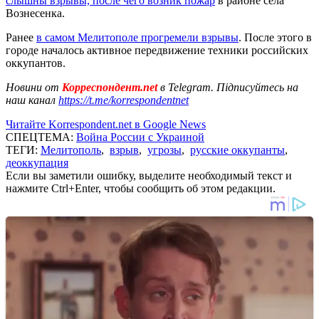
слышны взрывы, после чего возник пожар
в районе села
Вознесенка.
Ранее
в самом Мелитополе прогремели взрывы
. После этого в
городе началось активное передвижение техники российских
оккупантов.
Новини от
Корреспондент.net
в Telegram. Підписуйтесь на
наш канал
https://t.me/korrespondentnet
Читайте Korrespondent.net в Google News
СПЕЦТЕМА:
Война России с Украиной
ТЕГИ:
Мелитополь
,
взрыв
,
угрозы
,
русские оккупанты
,
деоккупация
Если вы заметили ошибку, выделите необходимый текст и
нажмите Ctrl+Enter, чтобы сообщить об этом редакции.