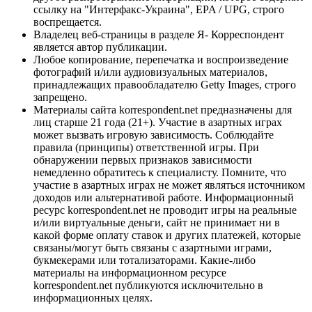
ссылку на "Интерфакс-Украина", EPA / UPG, строго
воспрещается.
Владелец веб-страницы в разделе Я- Корреспондент
является автор публикации.
Любое копирование, перепечатка и воспроизведение
фотографий и/или аудиовизуальных материалов,
принадлежащих правообладателю Getty Images, строго
запрещено.
Материалы сайта korrespondent.net предназначены для
лиц старше 21 года (21+). Участие в азартных играх
может вызвать игровую зависимость. Соблюдайте
правила (принципы) ответственной игры. При
обнаружении первых признаков зависимости
немедленно обратитесь к специалисту. Помните, что
участие в азартных играх не может являться источником
доходов или альтернативой работе. Информационный
ресурс korrespondent.net не проводит игры на реальные
и/или виртуальные деньги, сайт не принимает ни в
какой форме оплату ставок и других платежей, которые
связаны/могут быть связаны с азартными играми,
букмекерами или тотализаторами. Какие-либо
материалы на информационном ресурсе
korrespondent.net публикуются исключительно в
информационных целях.