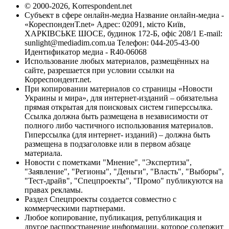
© 2000-2026, Korrespondent.net
Субъект в сфере онлайн-медиа Название онлайн-медиа -
«КореспонденТ.net» Адрес: 02091, місто Київ,
ХАРКІВСЬКЕ ШОСЕ, будинок 172-Б, офіс 208/1 E-mail:
sunlight@mediadim.com.ua
Телефон: 044-205-43-00
Идентификатор медиа - R40-06068
Использование любых материалов, размещённых на
сайте, разрешается при условии ссылки на
Корреспондент.net.
При копировании материалов со страницы «Новости
Украины и мира», для интернет-изданий – обязательна
прямая открытая для поисковых систем гиперссылка.
Ссылка должна быть размещена в независимости от
полного либо частичного использования материалов.
Гиперссылка (для интернет- изданий) – должна быть
размещена в подзаголовке или в первом абзаце
материала.
Новости с пометками "Мнение", "Экспертиза",
"Заявление", "Регионы", "Деньги", "Власть", "Выборы",
"Тест-драйв", "Спецпроекты", "Промо" публикуются на
правах рекламы.
Раздел Спецпроекты создается совместно с
коммерческими партнерами.
Любое копирование, публикация, републикация и
другое распространение информации, которое содержит