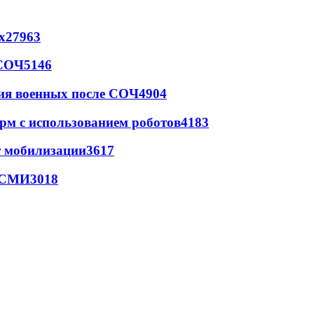
х
27963
 СОЧ
5146
ия военных после СОЧ
4904
рм с использованием роботов
4183
т мобилизации
3617
- СМИ
3018