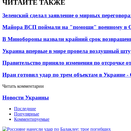
ЧИТАЙТЕ ТАКЖЕ
Зеленский сделал заявление о мирных переговора
Майора ВСП поймали на "помощи" военному в
В Минобороны назвали крайний срок возвращен
Украина впервые в мире провела воздушный шту
Правительство приняло изменения по отсрочке о
Иран готовил удар по трем объектам в Украине 
Читать комментарии
Новости Украины
Последние
Популярные
Комментируемые