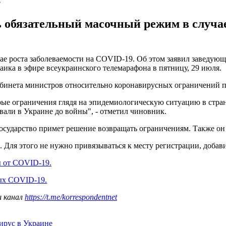
е
 обязательный масочный режим в случае
чае роста заболеваемости на COVID-19. Об этом заявил заведу
ика в эфире всеукраинского телемарафона в пятницу, 29 июля.
Кабинета министров относительно коронавирусных ограничений 
рые ограничения глядя на эпидемиологическую ситуацию в стра
вали в Украине до войны", - отметил чиновник.
осударство примет решение возвращать ограничениям. Также он 
Для этого не нужно привязываться к месту регистрации, добави
ы от COVID-19.
ых COVID-19.
ш канал
https://t.me/korrespondentnet
ирус в Украине