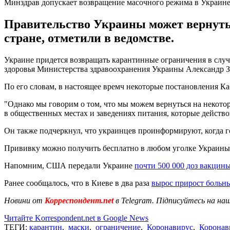
Минздрав допускает возвращение масочного режима в Украин
Правительство Украины может вернуть
стране, отметили в ведомстве.
Украине придется возвращать карантинные ограничения в слу
здоровья Министерства здравоохранения Украины Александр За
По его словам, в настоящее времч некоторые постановления 
"Однако мы говорим о том, что мы можем вернуться на некото
в общественных местах и заведениях питания, которые действо
Он также подчеркнул, что украинцев проинформируют, когда г
Прививку можно получить бесплатно в любом уголке Украины. 
Напомним, США передали Украине
почти 500 000 доз вакцин
Ранее сообщалось, что в Киеве в два раза
вырос прирост больн
Новини от
Корреспондент.net
в Telegram. Підписуйтесь на на
Читайте Korrespondent.net в Google News
ТЕГИ:
карантин
,
маски
,
ограничение
,
Коронавирус
,
Коронав