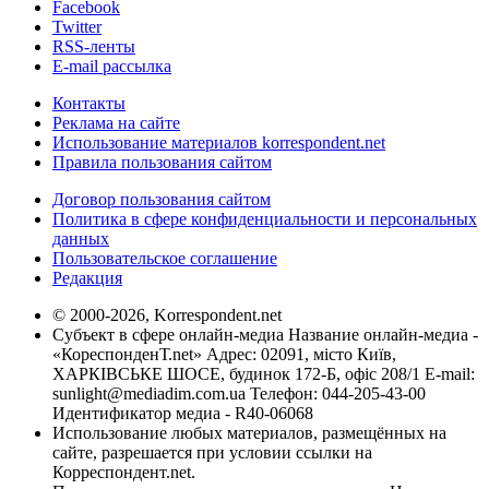
Facebook
Twitter
RSS-ленты
E-mail рассылка
Контакты
Реклама на сайте
Использование материалов korrespondent.net
Правила пользования сайтом
Договор пользования сайтом
Политика в сфере конфиденциальности и персональных
данных
Пользовательское соглашение
Редакция
© 2000-2026, Korrespondent.net
Субъект в сфере онлайн-медиа Название онлайн-медиа -
«КореспонденТ.net» Адрес: 02091, місто Київ,
ХАРКІВСЬКЕ ШОСЕ, будинок 172-Б, офіс 208/1 E-mail:
sunlight@mediadim.com.ua
Телефон: 044-205-43-00
Идентификатор медиа - R40-06068
Использование любых материалов, размещённых на
сайте, разрешается при условии ссылки на
Корреспондент.net.