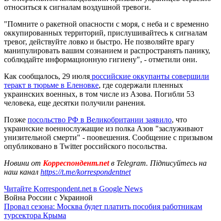
относиться к сигналам воздушной тревоги.
"Помните о ракетной опасности с моря, с неба и с временно
оккупированных территорий, прислушивайтесь к сигналам
тревог, действуйте ловко и быстро. Не позволяйте врагу
манипулировать вашим сознанием и распространять панику,
соблюдайте информационную гигиену", - отметили они.
Как сообщалось, 29 июля
российские оккупанты совершили
теракт в тюрьме в Еленовке
, где содержали пленных
украинских военных, в том числе из Азова. Погибли 53
человека, еще десятки получили ранения.
Позже
посольство РФ в Великобритании заявило
, что
украинские военнослужащие из полка Азов "заслуживают
унизительной смерти" - поовешения. Сообщение с призывом
опубликовано в Twitter российского посольства.
Новини от
Корреспондент.net
в Telegram. Підписуйтесь на
наш канал
https://t.me/korrespondentnet
Читайте Korrespondent.net в Google News
Война России с Украиной
Провал сезона: Москва будет платить пособия работникам
турсектора Крыма