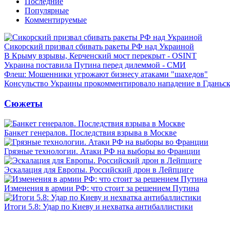
Последние
Популярные
Комментируемые
Сикорский призвал сбивать ракеты РФ над Украиной
В Крыму взрывы, Керченский мост перекрыт - OSINT
Украина поставила Путина перед дилеммой - СМИ
Флеш: Мошенники угрожают бизнесу атаками "шахедов"
Консульство Украины прокомментировало нападение в Гданьс
Сюжеты
Банкет генералов. Последствия взрыва в Москве
Грязные технологии. Атаки РФ на выборы во Франции
Эскалация для Европы. Российский дрон в Лейпциге
Изменения в армии РФ: что стоит за решением Путина
Итоги 5.8: Удар по Киеву и нехватка антибаллистики