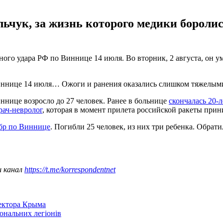
ьчук, за жизнь которого медики боролис
тного удара РФ по Виннице 14 июля. Во вторник, 2 августа, он у
 Виннице 14 июля… Ожоги и ранения оказались слишком тяжелыми
иннице возросло до 27 человек. Ранее в больнице
скончалась 20-
рач-невролог
, которая в момент прилета российской ракеты при
бр по Виннице
. Погибли 25 человек, из них три ребенка. Обрати
ш канал
https://t.me/korrespondentnet
сектора Крыма
іональних легіонів