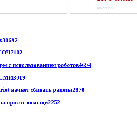
х
30692
 СОЧ
7102
рм с использованием роботов
4694
- СМИ
3019
triot начнет сбивать ракеты
2878
сты просят помощи
2252