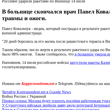
Россияне ударили ракетами по Виннице 14 июля
В больнице скончался врач Павел Ковал
травмы и ожоги.
Павел Ковальчук - медик, который пострадал в результате раке
военной администраци.
"20 дней боролись за его жизнь после рашистского теракта в
Таким образом, число жертв в результате ракетного удара по В
было 98% ожогов. Также сообщалось, что
в больнице умерла в
Напомним, 14 июля российские войска
запустили ракеты Кали
госпитализированы.
Новини от
Корреспондент.net
в Telegram. Підписуйтесь на на
Читайте Korrespondent.net в Google News
Война России с Украиной
Провал сезона: Москва будет платить пособия работникам тур
У Сухопутних військах зробили заяву щодо інтеграції Інтернац
Взрыв в Сыктывкаре: возросло количество пострадавших