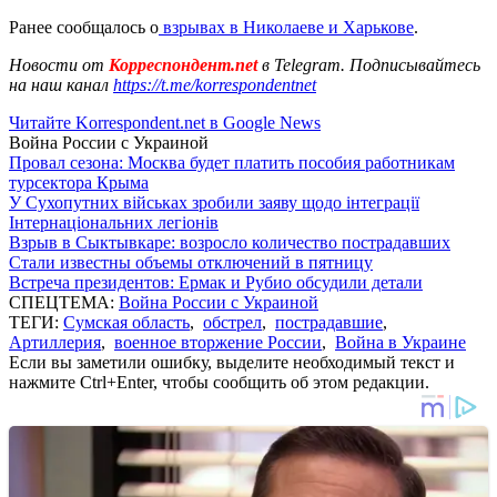
Ранее сообщалось о
взрывах в Николаеве и Харькове
.
Новости от
Корреспондент.net
в Telegram. Подписывайтесь
на наш канал
https://t.me/korrespondentnet
Читайте Korrespondent.net в Google News
Война России с Украиной
Провал сезона: Москва будет платить пособия работникам
турсектора Крыма
У Сухопутних військах зробили заяву щодо інтеграції
Інтернаціональних легіонів
Взрыв в Сыктывкаре: возросло количество пострадавших
Стали известны объемы отключений в пятницу
Встреча президентов: Ермак и Рубио обсудили детали
СПЕЦТЕМА:
Война России с Украиной
ТЕГИ:
Сумская область
,
обстрел
,
пострадавшие
,
Артиллерия
,
военное вторжение России
,
Война в Украине
Если вы заметили ошибку, выделите необходимый текст и
нажмите Ctrl+Enter, чтобы сообщить об этом редакции.