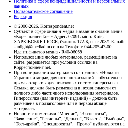
Политика в сфере конфиденциальности и персональных
данных
Пользовательское соглашение
Редакция
© 2000-2026, Korrespondent.net
Субъект в сфере онлайн-медиа Название онлайн-медиа -
«КореспонденТ.net» Адрес: 02091, місто Київ,
ХАРКІВСЬКЕ ШОСЕ, будинок 172-Б, офіс 208/1 E-mail:
sunlight@mediadim.com.ua
Телефон: 044-205-43-00
Идентификатор медиа - R40-06068
Использование любых материалов, размещённых на
сайте, разрешается при условии ссылки на
Корреспондент.net.
При копировании материалов со страницы «Новости
Украины и мира», для интернет-изданий – обязательна
прямая открытая для поисковых систем гиперссылка.
Ссылка должна быть размещена в независимости от
полного либо частичного использования материалов.
Гиперссылка (для интернет- изданий) – должна быть
размещена в подзаголовке или в первом абзаце
материала.
Новости с пометками "Мнение", "Экспертиза",
"Заявление", "Регионы", "Деньги", "Власть", "Выборы",
"Тест-драйв", "Спецпроекты", "Промо" публикуются на