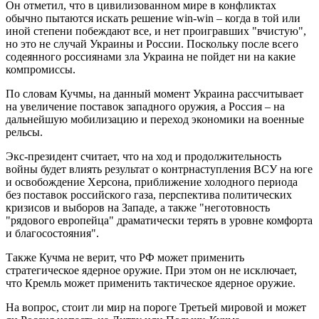
Он отметил, что в цивилизованном мире в конфликтах
обычно пытаются искать решение win-win – когда в той или
иной степени побеждают все, и нет проигравших "вчистую",
но это не случай Украины и России. Поскольку после всего
содеянного россиянами зла Украина не пойдет ни на какие
компромиссы.
По словам Кучмы, на данный момент Украина рассчитывает
на увеличение поставок западного оружия, а Россия – на
дальнейшую мобилизацию и переход экономики на военные
рельсы.
Экс-президент считает, что на ход и продолжительность
войны будет влиять результат о контрнаступления ВСУ на юге
и освобождение Херсона, приближение холодного периода
без поставок российского газа, перспектива политических
кризисов и выборов на Западе, а также "неготовность
"рядового европейца" драматически терять в уровне комфорта
и благосостояния".
Также Кучма не верит, что РФ может применить
стратегическое ядерное оружие. При этом он не исключает,
что Кремль может применить тактическое ядерное оружие.
На вопрос, стоит ли мир на пороге Третьей мировой и может