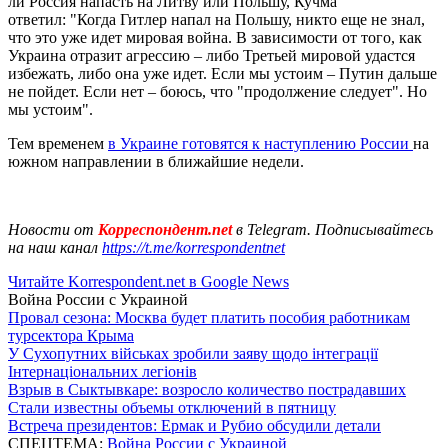
ли Россия напасть на Литву или Польшу, Кучма
ответил: "Когда Гитлер напал на Польшу, никто еще не знал,
что это уже идет мировая война. В зависимости от того, как
Украина отразит агрессию – либо Третьей мировой удастся
избежать, либо она уже идет. Если мы устоим – Путин дальше
не пойдет. Если нет – боюсь, что "продолжение следует". Но
мы устоим".
Тем временем
в Украине готовятся к наступлению России
на
южном направлении в ближайшие недели.
Новости от
Корреспондент.net
в Telegram. Подписывайтесь
на наш канал
https://t.me/korrespondentnet
Читайте Korrespondent.net в Google News
Война России с Украиной
Провал сезона: Москва будет платить пособия работникам
турсектора Крыма
У Сухопутних військах зробили заяву щодо інтеграції
Інтернаціональних легіонів
Взрыв в Сыктывкаре: возросло количество пострадавших
Стали известны объемы отключений в пятницу
Встреча президентов: Ермак и Рубио обсудили детали
СПЕЦТЕМА:
Война России с Украиной