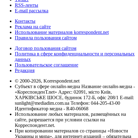
RSS-ленты
E-mail рассылка
Контакты
Реклама на сайте
Использование материалов korrespondent.net
Правила пользования сайтом
Договор пользования сайтом
Политика в сфере конфиденциальности и персональных
данных
Пользовательское соглашение
Редакция
© 2000-2026, Korrespondent.net
Субъект в сфере онлайн-медиа Название онлайн-медиа -
«КореспонденТ.net» Адрес: 02091, місто Київ,
ХАРКІВСЬКЕ ШОСЕ, будинок 172-Б, офіс 208/1 E-mail:
sunlight@mediadim.com.ua
Телефон: 044-205-43-00
Идентификатор медиа - R40-06068
Использование любых материалов, размещённых на
сайте, разрешается при условии ссылки на
Корреспондент.net.
При копировании материалов со страницы «Новости
Украины и мира», для интернет-изданий – обязательна