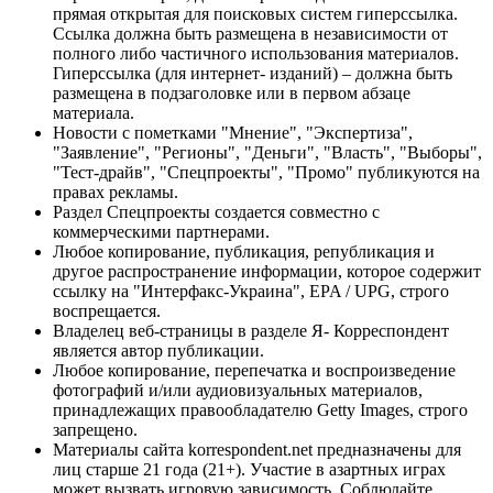
прямая открытая для поисковых систем гиперссылка.
Ссылка должна быть размещена в независимости от
полного либо частичного использования материалов.
Гиперссылка (для интернет- изданий) – должна быть
размещена в подзаголовке или в первом абзаце
материала.
Новости с пометками "Мнение", "Экспертиза",
"Заявление", "Регионы", "Деньги", "Власть", "Выборы",
"Тест-драйв", "Спецпроекты", "Промо" публикуются на
правах рекламы.
Раздел Спецпроекты создается совместно с
коммерческими партнерами.
Любое копирование, публикация, републикация и
другое распространение информации, которое содержит
ссылку на "Интерфакс-Украина", EPA / UPG, строго
воспрещается.
Владелец веб-страницы в разделе Я- Корреспондент
является автор публикации.
Любое копирование, перепечатка и воспроизведение
фотографий и/или аудиовизуальных материалов,
принадлежащих правообладателю Getty Images, строго
запрещено.
Материалы сайта korrespondent.net предназначены для
лиц старше 21 года (21+). Участие в азартных играх
может вызвать игровую зависимость. Соблюдайте