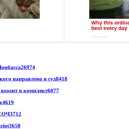
Донбасса
26974
кого направлено в суд
8418
 входит в комплект
6077
х
4619
 СОЧ
3712
riot
3658