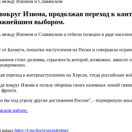
к между Изюмом и Славянском
вокруг Изюма, продолжая переход к конт
ложнейшим выбором.
 между Изюмом и Славянском и отбили позиции в ряде населен
 от Бахмута, попытки наступления на Пески и совершила огран
нием стоит дилемма, серьезность которой, возможно, зависит 
дновременно.
ая переход к контрнаступлению на Херсон, тогда российские в
паде вокруг Изюма в пользу обороны своих наземных линий связи
 фронта.
о бы под угрозу другие достижения России", - подчеркнули ана
мском районе.
ш канал
https://t.me/korrespondentnet