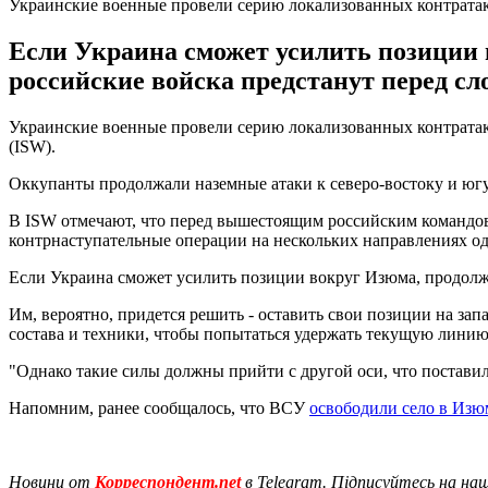
Украинские военные провели серию локализованных контрата
Если Украина сможет усилить позиции 
российские войска предстанут перед с
Украинские военные провели серию локализованных контратак
(ISW).
Оккупанты продолжали наземные атаки к северо-востоку и югу
В ISW отмечают, что перед вышестоящим российским командова
контрнаступательные операции на нескольких направлениях о
Если Украина сможет усилить позиции вокруг Изюма, продолж
Им, вероятно, придется решить - оставить свои позиции на за
состава и техники, чтобы попытаться удержать текущую линию
"Однако такие силы должны прийти с другой оси, что поставил
Напомним, ранее сообщалось, что ВСУ
освободили село в Изю
Новини от
Корреспондент.net
в Telegram. Підписуйтесь на на