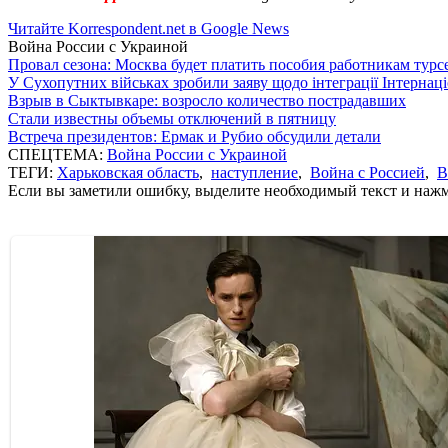
Читайте Korrespondent.net в Google News
Война России с Украиной
Провал сезона: Москва будет платить пособия работникам тур
У Сухопутних військах зробили заяву щодо інтеграції Інтернац
Взрыв в Сыктывкаре: возросло количество пострадавших
Стали известны объемы отключений в пятницу
Встреча президентов: Ермак и Рубио обсудили детали
СПЕЦТЕМА:
Война России с Украиной
ТЕГИ:
Харьковская область
,
наступление
,
Война с Россией
,
В
Если вы заметили ошибку, выделите необходимый текст и нажми