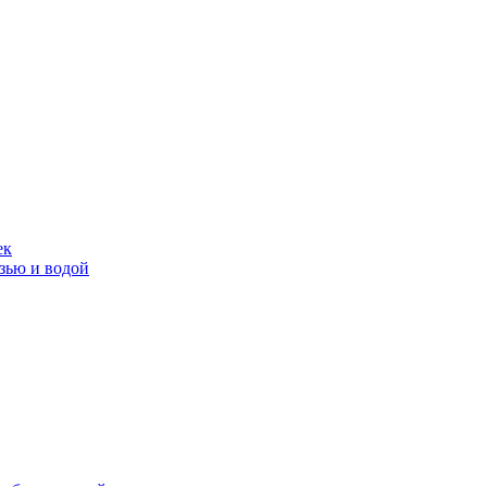
ек
язью и водой