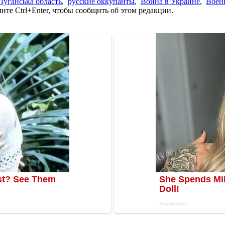
Луганська область
,
русские оккупанты
,
Война в Украине
,
Воен
те Ctrl+Enter, чтобы сообщить об этом редакции.