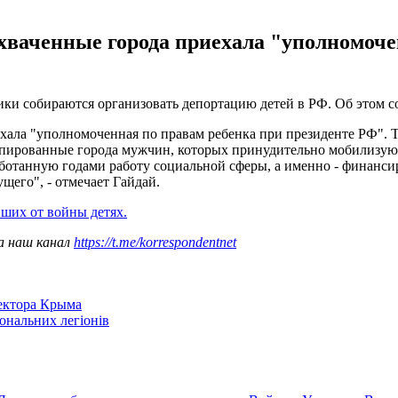
ваченные города приехала "уполномочен
и собираются организовать депортацию детей в РФ. Об этом с
ала "уполномоченная по правам ребенка при президенте РФ". Т
упированные города мужчин, которых принудительно мобилизуют,
ботанную годами работу социальной сферы, а именно - финанси
ущего", - отмечает Гайдай.
ших от войны детях.
а наш канал
https://t.me/korrespondentnet
сектора Крыма
іональних легіонів