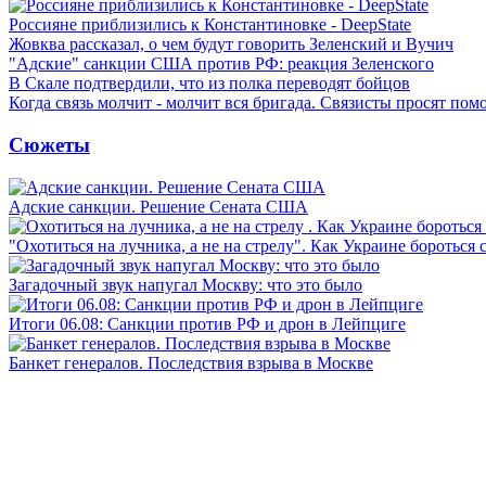
Россияне приблизились к Константиновке - DeepState
Жовква рассказал, о чем будут говорить Зеленский и Вучич
"Адские" санкции США против РФ: реакция Зеленского
В Скале подтвердили, что из полка переводят бойцов
Когда связь молчит - молчит вся бригада. Связисты просят по
Сюжеты
Адские санкции. Решение Сената США
"Охотиться на лучника, а не на стрелу". Как Украине бороться 
Загадочный звук напугал Москву: что это было
Итоги 06.08: Санкции против РФ и дрон в Лейпциге
Банкет генералов. Последствия взрыва в Москве