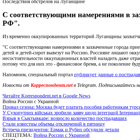
Последствия обстрелов на Луганщине
С соответствующими намерениями в зах
РФ".
Из временно оккупированных территорий Луганщины захватчик
"С соответствующими намерениями в захваченные города приех
детей и детей-сирот вывезут на Россию. Россияне лишают окк
несостоятельности оккупационных властей наладить даже отра
потому что для них это - финансовое бремя, а не поколение буд
Напомним, специальный портал
публикует данные о пострадав
Новости от
Корреспондент.net
в Telegram. Подписывайтесь н
Читайте Korrespondent.net в Google News
Война России с Украиной
Провал сезона: Москва будет платить пособия работникам тур
У Сухопутних військах зробили заяву щодо інтеграції Інтернац
Взрыв в Сыктывкаре: возросло количество пострадавших
Стали известны объемы отключений в пятницу
Встреча президентов: Ермак и Рубио обсудили детали
СПЕЦТЕМА:
Война России с Украиной