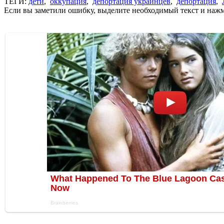
ТЕГИ:
дети
,
оккупация
,
депортация украинцев
,
депортация
,
Если вы заметили ошибку, выделите необходимый текст и нажми