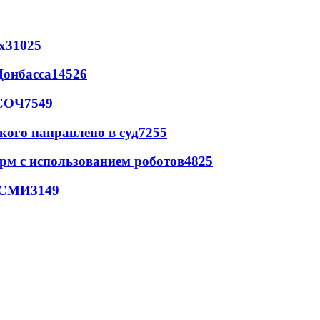
х
31025
Донбасса
14526
 СОЧ
7549
кого направлено в суд
7255
рм с использованием роботов
4825
- СМИ
3149