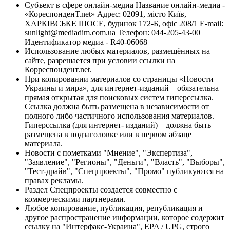
Субъект в сфере онлайн-медиа Название онлайн-медиа -
«КореспонденТ.net» Адрес: 02091, місто Київ,
ХАРКІВСЬКЕ ШОСЕ, будинок 172-Б, офіс 208/1 E-mail:
sunlight@mediadim.com.ua
Телефон: 044-205-43-00
Идентификатор медиа - R40-06068
Использование любых материалов, размещённых на
сайте, разрешается при условии ссылки на
Корреспондент.net.
При копировании материалов со страницы «Новости
Украины и мира», для интернет-изданий – обязательна
прямая открытая для поисковых систем гиперссылка.
Ссылка должна быть размещена в независимости от
полного либо частичного использования материалов.
Гиперссылка (для интернет- изданий) – должна быть
размещена в подзаголовке или в первом абзаце
материала.
Новости с пометками "Мнение", "Экспертиза",
"Заявление", "Регионы", "Деньги", "Власть", "Выборы",
"Тест-драйв", "Спецпроекты", "Промо" публикуются на
правах рекламы.
Раздел Спецпроекты создается совместно с
коммерческими партнерами.
Любое копирование, публикация, републикация и
другое распространение информации, которое содержит
ссылку на "Интерфакс-Украина", EPA / UPG, строго