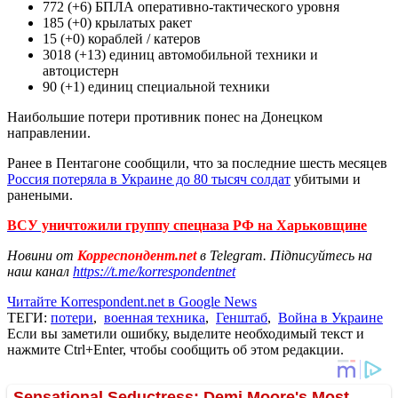
772 (+6) БПЛА оперативно-тактического уровня
185 (+0) крылатых ракет
15 (+0) кораблей / катеров
3018 (+13) единиц автомобильной техники и
автоцистерн
90 (+1) единиц специальной техники
Наибольшие потери противник понес на Донецком
направлении.
Ранее в Пентагоне сообщили, что за последние шесть месяцев
Россия потеряла в Украине до 80 тысяч солдат
убитыми и
ранеными.
ВСУ уничтожили группу спецназа РФ на Харьковщине
Новини от
Корреспондент.net
в Telegram. Підписуйтесь на
наш канал
https://t.me/korrespondentnet
Читайте Korrespondent.net в Google News
ТЕГИ:
потери
,
военная техника
,
Генштаб
,
Война в Украине
Если вы заметили ошибку, выделите необходимый текст и
нажмите Ctrl+Enter, чтобы сообщить об этом редакции.