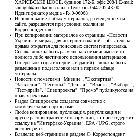
ХАРКІВСЬКЕ ШОСЕ, будинок 172-Б, офіс 208/1 E-mail:
sunlight@mediadim.com.ua
Телефон: 044-205-43-00
Идентификатор медиа - R40-06068
Использование любых материалов, размещённых на
сайте, разрешается при условии ссылки на
Корреспондент.net.
При копировании материалов со страницы «Новости
Украины и мира», для интернет-изданий – обязательна
прямая открытая для поисковых систем гиперссылка.
Ссылка должна быть размещена в независимости от
полного либо частичного использования материалов.
Гиперссылка (для интернет- изданий) – должна быть
размещена в подзаголовке или в первом абзаце
материала.
Новости с пометками "Мнение", "Экспертиза",
"Заявление", "Регионы", "Деньги", "Власть", "Выборы",
"Тест-драйв", "Спецпроекты", "Промо" публикуются на
правах рекламы.
Раздел Спецпроекты создается совместно с
коммерческими партнерами.
Любое копирование, публикация, републикация и
другое распространение информации, которое содержит
ссылку на "Интерфакс-Украина", EPA / UPG, строго
воспрещается.
Владелец веб-страницы в разделе Я- Корреспондент