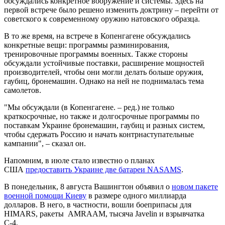
обсуждались конкретное вооружение и системы. Здесь на
первой встрече было решено изменить доктрину – перейти от
советского к современному оружию натовского образца.
В то же время, на встрече в Копенгагене обсуждались
конкретные вещи: программы разминирования,
тренировочные программы военных. Также стороны
обсуждали устойчивые поставки, расширение мощностей
производителей, чтобы они могли делать больше оружия,
гаубиц, бронемашин. Однако на ней не поднималась тема
самолетов.
"Мы обсуждали (в Копенгагене. – ред.) не только
краткосрочные, но также и долгосрочные программы по
поставкам Украине бронемашин, гаубиц и разных систем,
чтобы сдержать Россию и начать контрнаступательные
кампании", – сказал он.
Напомним, в июле стало известно о планах
США
предоставить Украине две батареи NASAMS
.
В понедельник, 8 августа Вашингтон объявил о
новом пакете
военной помощи Киеву
в размере одного миллиарда
долларов. В него, в частности, вошли боеприпасы для
HIMARS, ракеты AMRAAM, тысяча Javelin и взрывчатка
С-4.