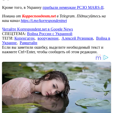
Кроме того, в Украину
прибыли немецкие РСЗО MARS-II
.
Новини от
Корреспондент.net
в Telegram. Підписуйтесь на
наш канал
https://t.me/korrespondentnet
Читайте Korrespondent.net в Google News
СПЕЦТЕМА:
Война России с Украиной
ТЕГИ:
Копенгаген
,
вооружение
,
Алексей Резников
,
Война в
Украине
,
Рамштайн
Если вы заметили ошибку, выделите необходимый текст и
нажмите Ctrl+Enter, чтобы сообщить об этом редакции.