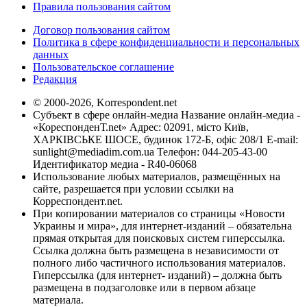
Правила пользования сайтом
Договор пользования сайтом
Политика в сфере конфиденциальности и персональных
данных
Пользовательское соглашение
Редакция
© 2000-2026, Korrespondent.net
Субъект в сфере онлайн-медиа Название онлайн-медиа -
«КореспонденТ.net» Адрес: 02091, місто Київ,
ХАРКІВСЬКЕ ШОСЕ, будинок 172-Б, офіс 208/1 E-mail:
sunlight@mediadim.com.ua
Телефон: 044-205-43-00
Идентификатор медиа - R40-06068
Использование любых материалов, размещённых на
сайте, разрешается при условии ссылки на
Корреспондент.net.
При копировании материалов со страницы «Новости
Украины и мира», для интернет-изданий – обязательна
прямая открытая для поисковых систем гиперссылка.
Ссылка должна быть размещена в независимости от
полного либо частичного использования материалов.
Гиперссылка (для интернет- изданий) – должна быть
размещена в подзаголовке или в первом абзаце
материала.