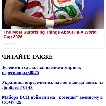
ЧИТАЙТЕ ТАКЖЕ
Зеленский сделал заявление о мирных
переговорах
30975
Украинцы определились насчет вывода войск из
Донбасса
10143
Майора ВСП поймали на "помощи" военному в
СОЧ
7529