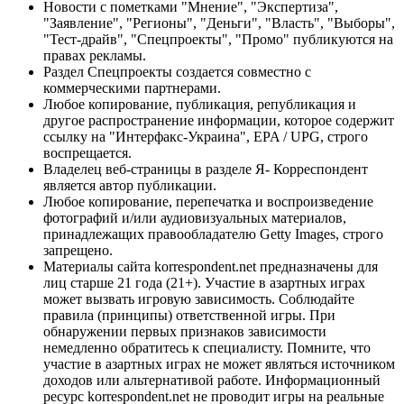
Новости с пометками "Мнение", "Экспертиза",
"Заявление", "Регионы", "Деньги", "Власть", "Выборы",
"Тест-драйв", "Спецпроекты", "Промо" публикуются на
правах рекламы.
Раздел Спецпроекты создается совместно с
коммерческими партнерами.
Любое копирование, публикация, републикация и
другое распространение информации, которое содержит
ссылку на "Интерфакс-Украина", EPA / UPG, строго
воспрещается.
Владелец веб-страницы в разделе Я- Корреспондент
является автор публикации.
Любое копирование, перепечатка и воспроизведение
фотографий и/или аудиовизуальных материалов,
принадлежащих правообладателю Getty Images, строго
запрещено.
Материалы сайта korrespondent.net предназначены для
лиц старше 21 года (21+). Участие в азартных играх
может вызвать игровую зависимость. Соблюдайте
правила (принципы) ответственной игры. При
обнаружении первых признаков зависимости
немедленно обратитесь к специалисту. Помните, что
участие в азартных играх не может являться источником
доходов или альтернативой работе. Информационный
ресурс korrespondent.net не проводит игры на реальные