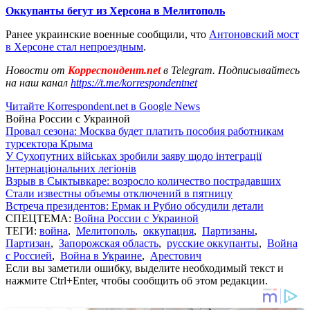
Оккупанты бегут из Херсона в Мелитополь
Ранее украинские военные сообщили, что
Антоновский мост
в Херсоне стал непроездным
.
Новости от
Корреспондент.net
в Telegram. Подписывайтесь
на наш канал
https://t.me/korrespondentnet
Читайте Korrespondent.net в Google News
Война России с Украиной
Провал сезона: Москва будет платить пособия работникам
турсектора Крыма
У Сухопутних військах зробили заяву щодо інтеграції
Інтернаціональних легіонів
Взрыв в Сыктывкаре: возросло количество пострадавших
Стали известны объемы отключений в пятницу
Встреча президентов: Ермак и Рубио обсудили детали
СПЕЦТЕМА:
Война России с Украиной
ТЕГИ:
война
,
Мелитополь
,
оккупация
,
Партизаны
,
Партизан
,
Запорожская область
,
русские оккупанты
,
Война
с Россией
,
Война в Украине
,
Арестович
Если вы заметили ошибку, выделите необходимый текст и
нажмите Ctrl+Enter, чтобы сообщить об этом редакции.