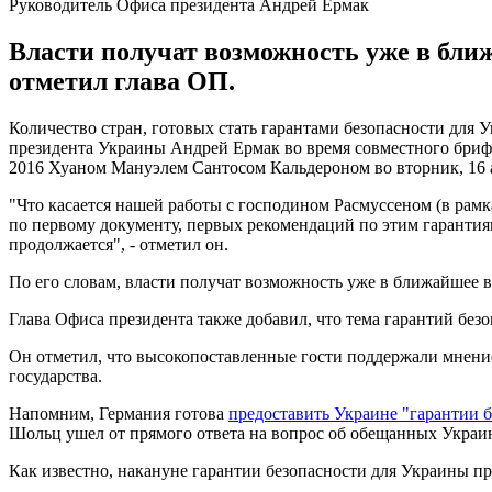
Руководитель Офиса президента Андрей Ермак
Власти получат возможность уже в ближ
отметил глава ОП.
Количество стран, готовых стать гарантами безопасности для 
президента Украины Андрей Ермак во время совместного бри
2016 Хуаном Мануэлем Сантосом Кальдероном во вторник, 16 а
"Что касается нашей работы с господином Расмуссеном (в рам
по первому документу, первых рекомендаций по этим гарантиям.
продолжается", - отметил он.
По его словам, власти получат возможность уже в ближайшее в
Глава Офиса президента также добавил, что тема гарантий б
Он отметил, что высокопоставленные гости поддержали мнение
государства.
Напомним, Германия готова
предоставить Украине "гарантии 
Шольц ушел от прямого ответа на вопрос об обещанных Украине
Как известно, накануне гарантии безопасности для Украины 