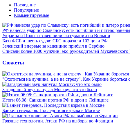
Последние
Популярные
Комментируемые
РФ нанесла удар по Славянску: есть погибший и пятеро ранен
Украина и Польша завершили эксгумации на Волыни
База ФСБ и шесть судов: СБС поразили 102 цели РФ
Зеленский впервые за каденцию прибыл в Сербию
Списали более 1000 мужчин: экс-руководителей Мукачевского
Сюжеты
"Охотиться на лучника, а не на стрелу". Как Украине бороться 
Загадочный звук напугал Москву: что это было
Итоги 06.08: Санкции против РФ и дрон в Лейпциге
Банкет генералов. Последствия взрыва в Москве
Грязные технологии. Атаки РФ на выборы во Франции