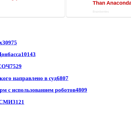
х
30975
Донбасса
10143
 СОЧ
7529
кого направлено в суд
6807
рм с использованием роботов
4809
- СМИ
3121