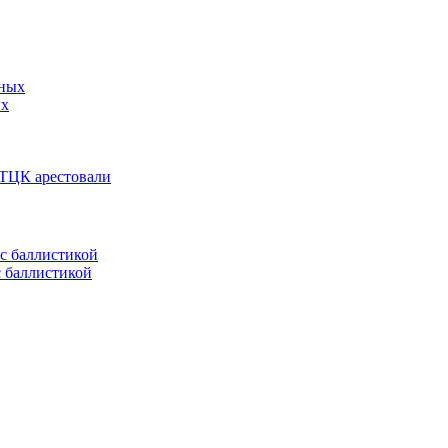
ых
 ТЦК арестовали
с баллистикой