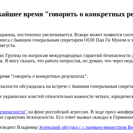
айшее время "говорить о конкретных ре
Украины, постепенно увеличивается. Вскоре может появится соо
финга с бывшим генеральным секретарем ООН Пан Ги Муном и э
вгуста.
ках Группы по вопросам международных гарантий безопасности д
 Я могу сказать, что работа непростая, но думаю, что через не
ремя "говорить о конкретных результатах".
езопасности обсуждалась на встрече с бывшим генеральным сек
 украинских властей относительно важности четких, юридическ
безопасности"
на фоне российской агрессии. В ходе пресс-конф
 гарантиях безопасности. Его ответ вызвал скандал в Германии
президент Владимир
Зеленский обсудил с с премьер-министром В