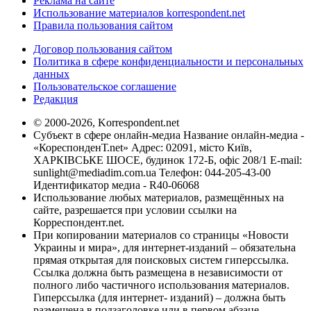
Реклама на сайте
Использование материалов korrespondent.net
Правила пользования сайтом
Договор пользования сайтом
Политика в сфере конфиденциальности и персональных
данных
Пользовательское соглашение
Редакция
© 2000-2026, Korrespondent.net
Субъект в сфере онлайн-медиа Название онлайн-медиа -
«КореспонденТ.net» Адрес: 02091, місто Київ,
ХАРКІВСЬКЕ ШОСЕ, будинок 172-Б, офіс 208/1 E-mail:
sunlight@mediadim.com.ua
Телефон: 044-205-43-00
Идентификатор медиа - R40-06068
Использование любых материалов, размещённых на
сайте, разрешается при условии ссылки на
Корреспондент.net.
При копировании материалов со страницы «Новости
Украины и мира», для интернет-изданий – обязательна
прямая открытая для поисковых систем гиперссылка.
Ссылка должна быть размещена в независимости от
полного либо частичного использования материалов.
Гиперссылка (для интернет- изданий) – должна быть
размещена в подзаголовке или в первом абзаце