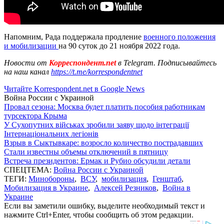
Напомним, Рада поддержала продление
военного положения
и мобилизации
на 90 суток до 21 ноября 2022 года.
Новости от
Корреспондент.net
в Telegram. Подписывайтесь
на наш канал
https://t.me/korrespondentnet
Читайте Korrespondent.net в Google News
Война России с Украиной
Провал сезона: Москва будет платить пособия работникам
турсектора Крыма
У Сухопутних військах зробили заяву щодо інтеграції
Інтернаціональних легіонів
Взрыв в Сыктывкаре: возросло количество пострадавших
Стали известны объемы отключений в пятницу
Встреча президентов: Ермак и Рубио обсудили детали
СПЕЦТЕМА:
Война России с Украиной
ТЕГИ:
Минобороны
,
ВСУ
,
мобилизация
,
Генштаб
,
Мобилизация в Украине
,
Алексей Резников
,
Война в
Украине
Если вы заметили ошибку, выделите необходимый текст и
нажмите Ctrl+Enter, чтобы сообщить об этом редакции.