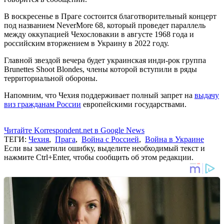
В воскресенье в Праге состоится благотворительный концерт
под названием NeverMore 68, который проведет параллель
между оккупацией Чехословакии в августе 1968 года и
российским вторжением в Украину в 2022 году.
Главной звездой вечера будет украинская инди-рок группа
Brunettes Shoot Blondes, члены которой вступили в ряды
территориальной обороны.
Напомним, что Чехия поддерживает полный запрет на
выдачу
виз гражданам России
европейскими государствами.
Читайте Korrespondent.net в Google News
ТЕГИ:
Чехия
,
Прага
,
Война с Россией
,
Война в Украине
Если вы заметили ошибку, выделите необходимый текст и
нажмите Ctrl+Enter, чтобы сообщить об этом редакции.