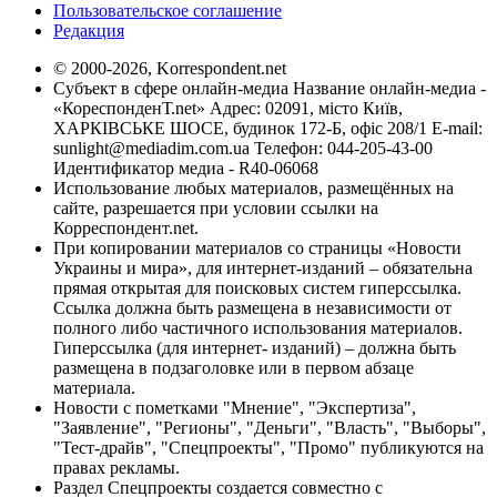
Пользовательское соглашение
Редакция
© 2000-2026, Korrespondent.net
Субъект в сфере онлайн-медиа Название онлайн-медиа -
«КореспонденТ.net» Адрес: 02091, місто Київ,
ХАРКІВСЬКЕ ШОСЕ, будинок 172-Б, офіс 208/1 E-mail:
sunlight@mediadim.com.ua
Телефон: 044-205-43-00
Идентификатор медиа - R40-06068
Использование любых материалов, размещённых на
сайте, разрешается при условии ссылки на
Корреспондент.net.
При копировании материалов со страницы «Новости
Украины и мира», для интернет-изданий – обязательна
прямая открытая для поисковых систем гиперссылка.
Ссылка должна быть размещена в независимости от
полного либо частичного использования материалов.
Гиперссылка (для интернет- изданий) – должна быть
размещена в подзаголовке или в первом абзаце
материала.
Новости с пометками "Мнение", "Экспертиза",
"Заявление", "Регионы", "Деньги", "Власть", "Выборы",
"Тест-драйв", "Спецпроекты", "Промо" публикуются на
правах рекламы.
Раздел Спецпроекты создается совместно с