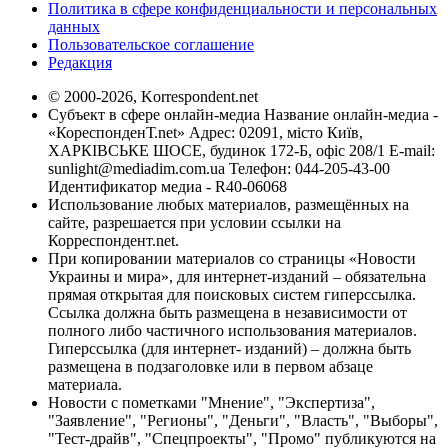
Политика в сфере конфиденциальности и персональных
данных
Пользовательское соглашение
Редакция
© 2000-2026, Korrespondent.net
Субъект в сфере онлайн-медиа Название онлайн-медиа -
«КореспонденТ.net» Адрес: 02091, місто Київ,
ХАРКІВСЬКЕ ШОСЕ, будинок 172-Б, офіс 208/1 E-mail:
sunlight@mediadim.com.ua
Телефон: 044-205-43-00
Идентификатор медиа - R40-06068
Использование любых материалов, размещённых на
сайте, разрешается при условии ссылки на
Корреспондент.net.
При копировании материалов со страницы «Новости
Украины и мира», для интернет-изданий – обязательна
прямая открытая для поисковых систем гиперссылка.
Ссылка должна быть размещена в независимости от
полного либо частичного использования материалов.
Гиперссылка (для интернет- изданий) – должна быть
размещена в подзаголовке или в первом абзаце
материала.
Новости с пометками "Мнение", "Экспертиза",
"Заявление", "Регионы", "Деньги", "Власть", "Выборы",
"Тест-драйв", "Спецпроекты", "Промо" публикуются на