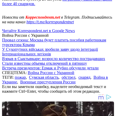
более 40 снарядов.
Новости от
Корреспондент.net
в Telegram. Подписывайтесь
на наш канал
https://t.me/korrespondentnet
Читайте Korrespondent.net в Google News
Война России с Украиной
Провал сезона: Москва будет платить пособия работникам
турсектора Крыма
У Сухопутних військах зробили заяву щодо інтеграції
Інтернаціональних легіонів
Взрыв в Сыктывкаре: возросло количество пострадавших
Стали известны объемы отключений в пятницу
Встреча президентов: Ермак и Рубио обсудили детали
СПЕЦТЕМА:
Война России с Украиной
ТЕГИ:
пожар
,
Сумская область
,
обстрел
,
снаряд
,
Война в
Украине
,
Военные преступления России
Если вы заметили ошибку, выделите необходимый текст и
нажмите Ctrl+Enter, чтобы сообщить об этом редакции.