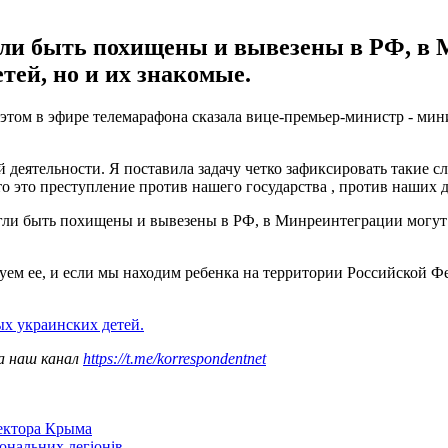
гли быть похищены и вывезены в РФ, в 
тей, но и их знакомые.
 этом в эфире телемарафона сказала вице-премьер-министр - м
й деятельности. Я поставила задачу четко зафиксировать такие с
о это преступление против нашего государства , против наших де
гли быть похищены и вывезены в РФ, в Минреинтеграции могут о
 ее, и если мы находим ребенка на территории Российской Феде
х украинских детей.
а наш канал
https://t.me/korrespondentnet
сектора Крыма
іональних легіонів