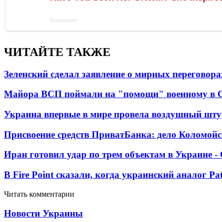
ЧИТАЙТЕ ТАКЖЕ
Зеленский сделал заявление о мирных переговора
Майора ВСП поймали на "помощи" военному в
Украина впервые в мире провела воздушный шту
Присвоение средств ПриватБанка: дело Коломойс
Иран готовил удар по трем объектам в Украине 
В Fire Point сказали, когда украинский аналог Pa
Читать комментарии
Новости Украины