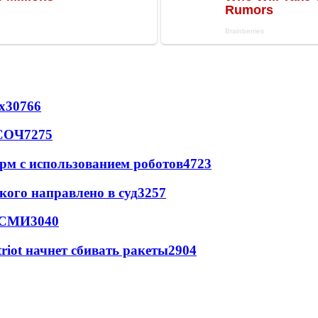
х
30766
 СОЧ
7275
рм с использованием роботов
4723
кого направлено в суд
3257
- СМИ
3040
triot начнет сбивать ракеты
2904