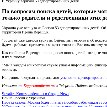
В Украину вернули 53 депортированных детей
По вопросам поиска детей, которые мо
только родители и родственники этих де
Украина уже вернула из России 53 депортированных детей. Об
территорий Ирина Верещук.
"53 детей уже удалось вернуть. Сейчас мы говорим и об исково
будем требовать привлечь к ответственности Россию, потому чт
Как сообщила Верещук, по вопросам поиска детей, которые мо
и их знакомые.
"Мы в каждом конкретном случае узнаем информацию, фиксируем
министр.
Напрмним, оккупанты предлагают
усыновлять депортированны
Новости от
Корреспондент.net
в Telegram. Подписывайтесь н
Читайте Korrespondent.net в Google News
Война России с Украиной
Провал сезона: Москва будет платить пособия работникам тур
У Сухопутних військах зробили заяву щодо інтеграції Інтернац