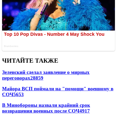
ЧИТАЙТЕ ТАКЖЕ
Зеленский сделал заявление о мирных
переговорах
28859
Майора ВСП поймали на "помощи" военному в
СОЧ
5653
В Минобороны назвали крайний срок
возвращения военных после СОЧ
4917