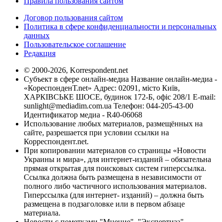
Правила пользования сайтом
Договор пользования сайтом
Политика в сфере конфиденциальности и персональных
данных
Пользовательское соглашение
Редакция
© 2000-2026, Korrespondent.net
Субъект в сфере онлайн-медиа Название онлайн-медиа -
«КореспонденТ.net» Адрес: 02091, місто Київ,
ХАРКІВСЬКЕ ШОСЕ, будинок 172-Б, офіс 208/1 E-mail:
sunlight@mediadim.com.ua
Телефон: 044-205-43-00
Идентификатор медиа - R40-06068
Использование любых материалов, размещённых на
сайте, разрешается при условии ссылки на
Корреспондент.net.
При копировании материалов со страницы «Новости
Украины и мира», для интернет-изданий – обязательна
прямая открытая для поисковых систем гиперссылка.
Ссылка должна быть размещена в независимости от
полного либо частичного использования материалов.
Гиперссылка (для интернет- изданий) – должна быть
размещена в подзаголовке или в первом абзаце
материала.
Новости с пометками "Мнение", "Экспертиза",