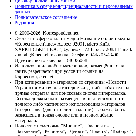
Договор пользования сайтом
Политика в сфере конфиденциальности и персональных
данных
Пользовательское соглашение
Редакция
© 2000-2026, Korrespondent.net
Субъект в сфере онлайн-медиа Название онлайн-медиа -
«КореспонденТ.net» Адрес: 02091, місто Київ,
ХАРКІВСЬКЕ ШОСЕ, будинок 172-Б, офіс 208/1 E-mail:
sunlight@mediadim.com.ua
Телефон: 044-205-43-00
Идентификатор медиа - R40-06068
Использование любых материалов, размещённых на
сайте, разрешается при условии ссылки на
Корреспондент.net.
При копировании материалов со страницы «Новости
Украины и мира», для интернет-изданий – обязательна
прямая открытая для поисковых систем гиперссылка.
Ссылка должна быть размещена в независимости от
полного либо частичного использования материалов.
Гиперссылка (для интернет- изданий) – должна быть
размещена в подзаголовке или в первом абзаце
материала.
Новости с пометками "Мнение", "Экспертиза",
"Заявление", "Регионы", "Деньги", "Власть", "Выборы",