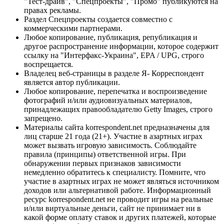
"Тест-драйв", "Спецпроекты", "Промо" публикуются на
правах рекламы.
Раздел Спецпроекты создается совместно с
коммерческими партнерами.
Любое копирование, публикация, републикация и
другое распространение информации, которое содержит
ссылку на "Интерфакс-Украина", EPA / UPG, строго
воспрещается.
Владелец веб-страницы в разделе Я- Корреспондент
является автор публикации.
Любое копирование, перепечатка и воспроизведение
фотографий и/или аудиовизуальных материалов,
принадлежащих правообладателю Getty Images, строго
запрещено.
Материалы сайта korrespondent.net предназначены для
лиц старше 21 года (21+). Участие в азартных играх
может вызвать игровую зависимость. Соблюдайте
правила (принципы) ответственной игры. При
обнаружении первых признаков зависимости
немедленно обратитесь к специалисту. Помните, что
участие в азартных играх не может являться источником
доходов или альтернативой работе. Информационный
ресурс korrespondent.net не проводит игры на реальные
и/или виртуальные деньги, сайт не принимает ни в
какой форме оплату ставок и других платежей, которые