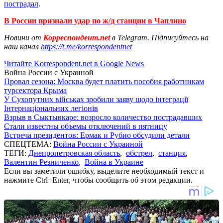
пострадал
.
В России признали удар по ж/д станции в Чаплино
Новини от
Корреспондент.net
в Telegram. Підписуйтесь на
наш канал
https://t.me/korrespondentnet
Читайте Korrespondent.net в Google News
Война России с Украиной
Провал сезона: Москва будет платить пособия работникам
турсектора Крыма
У Сухопутних військах зробили заяву щодо інтеграції
Інтернаціональних легіонів
Взрыв в Сыктывкаре: возросло количество пострадавших
Стали известны объемы отключений в пятницу
Встреча президентов: Ермак и Рубио обсудили детали
СПЕЦТЕМА:
Война России с Украиной
ТЕГИ:
Днепропетровская область
,
обстрел
,
станция
,
Валентин Резниченко
,
Война в Украине
Если вы заметили ошибку, выделите необходимый текст и
нажмите Ctrl+Enter, чтобы сообщить об этом редакции.