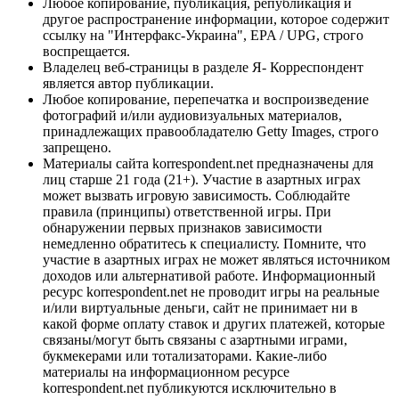
Любое копирование, публикация, републикация и
другое распространение информации, которое содержит
ссылку на "Интерфакс-Украина", EPA / UPG, строго
воспрещается.
Владелец веб-страницы в разделе Я- Корреспондент
является автор публикации.
Любое копирование, перепечатка и воспроизведение
фотографий и/или аудиовизуальных материалов,
принадлежащих правообладателю Getty Images, строго
запрещено.
Материалы сайта korrespondent.net предназначены для
лиц старше 21 года (21+). Участие в азартных играх
может вызвать игровую зависимость. Соблюдайте
правила (принципы) ответственной игры. При
обнаружении первых признаков зависимости
немедленно обратитесь к специалисту. Помните, что
участие в азартных играх не может являться источником
доходов или альтернативой работе. Информационный
ресурс korrespondent.net не проводит игры на реальные
и/или виртуальные деньги, сайт не принимает ни в
какой форме оплату ставок и других платежей, которые
связаны/могут быть связаны с азартными играми,
букмекерами или тотализаторами. Какие-либо
материалы на информационном ресурсе
korrespondent.net публикуются исключительно в