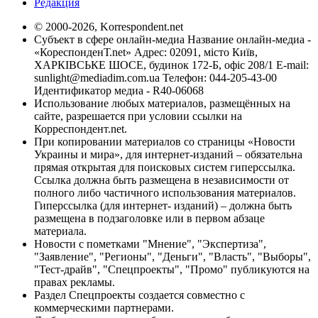
Редакция
© 2000-2026, Korrespondent.net
Субъект в сфере онлайн-медиа Название онлайн-медиа -
«КореспонденТ.net» Адрес: 02091, місто Київ,
ХАРКІВСЬКЕ ШОСЕ, будинок 172-Б, офіс 208/1 E-mail:
sunlight@mediadim.com.ua
Телефон: 044-205-43-00
Идентификатор медиа - R40-06068
Использование любых материалов, размещённых на
сайте, разрешается при условии ссылки на
Корреспондент.net.
При копировании материалов со страницы «Новости
Украины и мира», для интернет-изданий – обязательна
прямая открытая для поисковых систем гиперссылка.
Ссылка должна быть размещена в независимости от
полного либо частичного использования материалов.
Гиперссылка (для интернет- изданий) – должна быть
размещена в подзаголовке или в первом абзаце
материала.
Новости с пометками "Мнение", "Экспертиза",
"Заявление", "Регионы", "Деньги", "Власть", "Выборы",
"Тест-драйв", "Спецпроекты", "Промо" публикуются на
правах рекламы.
Раздел Спецпроекты создается совместно с
коммерческими партнерами.