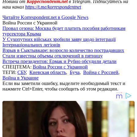
Новини от
Корреспондент.net
в Telegram. Підписуйтесь на
наш канал
https://t.me/korrespondentnet
Читайте Korrespondent.net в Google News
Война России с Украиной
Провал сезона: Москва будет платить пособия работникам
турсектора Крыма
У Сухопутних військах зробили заяву щодо інтеграції
Інтернаціональних легіонів
Взрыв в Сыктывкаре: возросло количество пострадавших
Стали известны объемы отключений в пятницу
Встреча президентов: Ермак и Рубио обсудили детали
СПЕЦТЕМА:
Война России с Украиной
ТЕГИ:
СБУ
,
Киевская область
,
Буча
,
Война с Россией
,
Война в Украине
Если вы заметили ошибку, выделите необходимый текст и
нажмите Ctrl+Enter, чтобы сообщить об этом редакции.