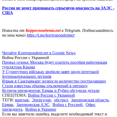
Россия не хочет признавать серьезную опасность на ЗАЭС -
США
Новости от
Корреспондент.net
в Telegram. Подписывайтесь
на наш канал
https://t.me/korrespondentnet
Читайте Korrespondent.net в Google News
Война России с Украиной
Провал сезона: Москва будет платить пособия работникам
турсектора Крыма
У Сухопутних військах зробили заяву щодо інтеграції
Інтернаціональних легіонів
Взрыв в Сыктывкаре: возросло количество пострадавших
Стали известны объемы отключений в пятницу
Встреча президентов: Ермак и Рубио обсудили детали
СПЕЦТЕМА:
Война России с Украиной
ТЕГИ:
шантаж
,
Энергодар
,
обстрел
,
Запорожская область
,
Ермак
,
Запорожская АЭС
,
Война с Россией
,
Офис
президента
,
Война в Украине
Если вы заметили ошибку, выделите необходимый текст и