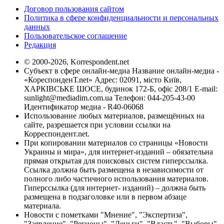
Договор пользования сайтом
Политика в сфере конфиденциальности и персональных
данных
Пользовательское соглашение
Редакция
© 2000-2026, Korrespondent.net
Субъект в сфере онлайн-медиа Название онлайн-медиа -
«КореспонденТ.net» Адрес: 02091, місто Київ,
ХАРКІВСЬКЕ ШОСЕ, будинок 172-Б, офіс 208/1 E-mail:
sunlight@mediadim.com.ua
Телефон: 044-205-43-00
Идентификатор медиа - R40-06068
Использование любых материалов, размещённых на
сайте, разрешается при условии ссылки на
Корреспондент.net.
При копировании материалов со страницы «Новости
Украины и мира», для интернет-изданий – обязательна
прямая открытая для поисковых систем гиперссылка.
Ссылка должна быть размещена в независимости от
полного либо частичного использования материалов.
Гиперссылка (для интернет- изданий) – должна быть
размещена в подзаголовке или в первом абзаце
материала.
Новости с пометками "Мнение", "Экспертиза",
"Заявление", "Регионы", "Деньги", "Власть", "Выборы",