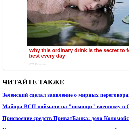
ЧИТАЙТЕ ТАКЖЕ
Зеленский сделал заявление о мирных переговора
Майора ВСП поймали на "помощи" военному в
Присвоение средств ПриватБанка: дело Коломойс