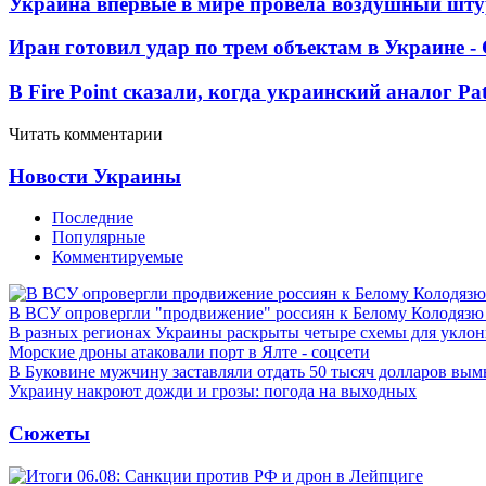
Украина впервые в мире провела воздушный шту
Иран готовил удар по трем объектам в Украине 
В Fire Point сказали, когда украинский аналог Pa
Читать комментарии
Новости Украины
Последние
Популярные
Комментируемые
В ВСУ опровергли "продвижение" россиян к Белому Колодязю
В разных регионах Украины раскрыты четыре схемы для уклон
Морские дроны атаковали порт в Ялте - соцсети
В Буковине мужчину заставляли отдать 50 тысяч долларов вы
Украину накроют дожди и грозы: погода на выходных
Сюжеты