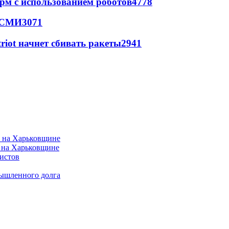
рм с использованием роботов
4778
- СМИ
3071
triot начнет сбивать ракеты
2941
 на Харьковщине
истов
мышленного долга