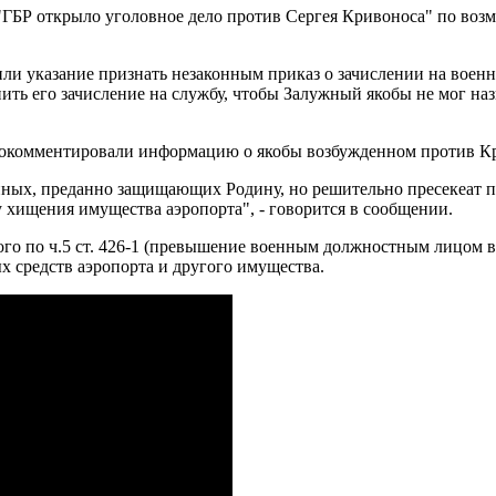
о "ГБР открыло уголовное дело против Сергея Кривоноса" по в
чили указание признать незаконным приказ о зачислении на вое
нить его зачисление на службу, чтобы Залужный якобы не мог наз
рокомментировали информацию о якобы возбужденном против Кр
енных, преданно защищающих Родину, но решительно пресекеат 
 хищения имущества аэропорта", - говорится в сообщении.
ного по ч.5 ст. 426-1 (превышение военным должностным лицом
 средств аэропорта и другого имущества.