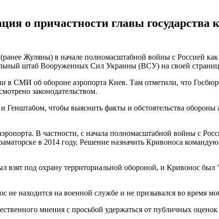
ия о причастности главы государства к 
(ранее Жуляны) в начале полномасштабной войны с Россией как
льный штаб Вооруженных Сил Украины (ВСУ) на своей странице 
ии в СМИ об обороне аэропорта Киев. Там отметили, что Госбю
усмотрено законодательством.
и Генштабом, чтобы выяснить факты и обстоятельства обороны а
эропорта. В частности, с начала полномасштабной войны с Росс
 Краматорске в 2014 году. Решение назначить Кривоноса кома
ыл взят под охрану территориальной обороной, и Кривонос был 
ос не находится на военной службе и не призывался во время м
ественного мнения с просьбой удержаться от публичных оценок