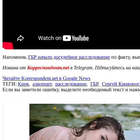
Напомним,
ГБР начало досудебное расследование
по факту, вы
Новини от
Корреспондент.net
в Telegram. Підписуйтесь на на
Читайте Korrespondent.net в Google News
ТЕГИ:
Киев
,
аэропорт
,
расследование
,
ГБР
,
Сергей Кривонос
Если вы заметили ошибку, выделите необходимый текст и нажми