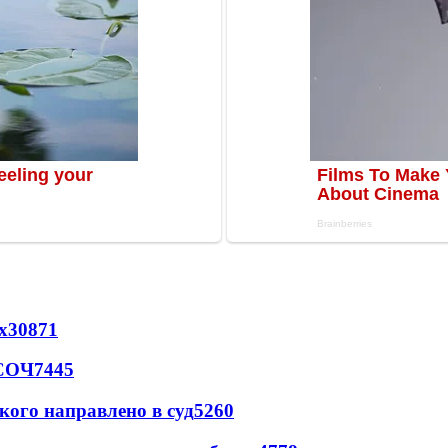
х
30871
 СОЧ
7445
кого направлено в суд
5260