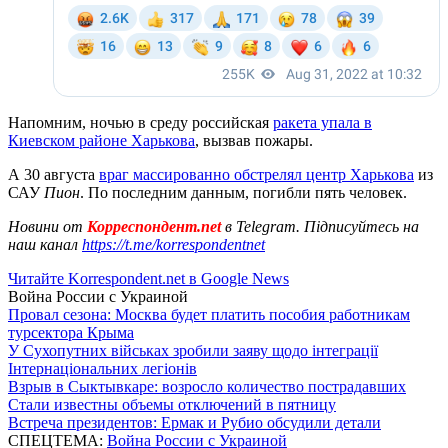
Напомним, ночью в среду российская
ракета упала в
Киевском районе Харькова
, вызвав пожары.
А 30 августа
враг массированно обстрелял центр Харькова
из
САУ
Пион
. По последним данным, погибли пять человек.
Новини от
Корреспондент.net
в Telegram. Підписуйтесь на
наш канал
https://t.me/korrespondentnet
Читайте Korrespondent.net в Google News
Война России с Украиной
Провал сезона: Москва будет платить пособия работникам
турсектора Крыма
У Сухопутних військах зробили заяву щодо інтеграції
Інтернаціональних легіонів
Взрыв в Сыктывкаре: возросло количество пострадавших
Стали известны объемы отключений в пятницу
Встреча президентов: Ермак и Рубио обсудили детали
СПЕЦТЕМА:
Война России с Украиной