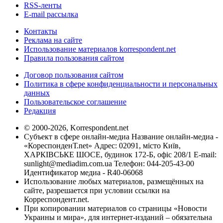
RSS-ленты
E-mail рассылка
Контакты
Реклама на сайте
Использование материалов korrespondent.net
Правила пользования сайтом
Договор пользования сайтом
Политика в сфере конфиденциальности и персональных
данных
Пользовательское соглашение
Редакция
© 2000-2026, Korrespondent.net
Субъект в сфере онлайн-медиа Название онлайн-медиа -
«КореспонденТ.net» Адрес: 02091, місто Київ,
ХАРКІВСЬКЕ ШОСЕ, будинок 172-Б, офіс 208/1 E-mail:
sunlight@mediadim.com.ua
Телефон: 044-205-43-00
Идентификатор медиа - R40-06068
Использование любых материалов, размещённых на
сайте, разрешается при условии ссылки на
Корреспондент.net.
При копировании материалов со страницы «Новости
Украины и мира», для интернет-изданий – обязательна