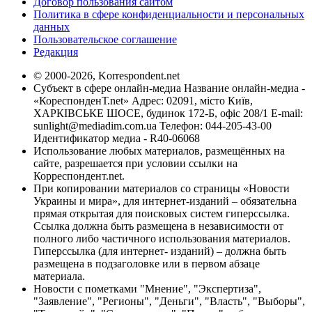
Договор пользования сайтом
Политика в сфере конфиденциальности и персональных
данных
Пользовательское соглашение
Редакция
© 2000-2026, Korrespondent.net
Субъект в сфере онлайн-медиа Название онлайн-медиа -
«КореспонденТ.net» Адрес: 02091, місто Київ,
ХАРКІВСЬКЕ ШОСЕ, будинок 172-Б, офіс 208/1 E-mail:
sunlight@mediadim.com.ua
Телефон: 044-205-43-00
Идентификатор медиа - R40-06068
Использование любых материалов, размещённых на
сайте, разрешается при условии ссылки на
Корреспондент.net.
При копировании материалов со страницы «Новости
Украины и мира», для интернет-изданий – обязательна
прямая открытая для поисковых систем гиперссылка.
Ссылка должна быть размещена в независимости от
полного либо частичного использования материалов.
Гиперссылка (для интернет- изданий) – должна быть
размещена в подзаголовке или в первом абзаце
материала.
Новости с пометками "Мнение", "Экспертиза",
"Заявление", "Регионы", "Деньги", "Власть", "Выборы",