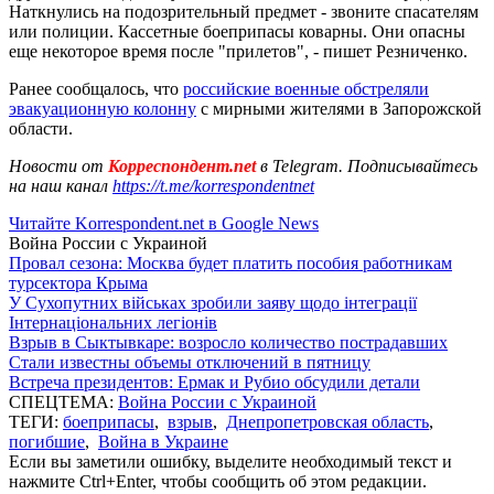
Наткнулись на подозрительный предмет - звоните спасателям
или полиции. Кассетные боеприпасы коварны. Они опасны
еще некоторое время после "прилетов", - пишет Резниченко.
Ранее сообщалось, что
российские военные обстреляли
эвакуационную колонну
с мирными жителями в Запорожской
области.
Новости от
Корреспондент.net
в Telegram. Подписывайтесь
на наш канал
https://t.me/korrespondentnet
Читайте Korrespondent.net в Google News
Война России с Украиной
Провал сезона: Москва будет платить пособия работникам
турсектора Крыма
У Сухопутних військах зробили заяву щодо інтеграції
Інтернаціональних легіонів
Взрыв в Сыктывкаре: возросло количество пострадавших
Стали известны объемы отключений в пятницу
Встреча президентов: Ермак и Рубио обсудили детали
СПЕЦТЕМА:
Война России с Украиной
ТЕГИ:
боеприпасы
,
взрыв
,
Днепропетровская область
,
погибшие
,
Война в Украине
Если вы заметили ошибку, выделите необходимый текст и
нажмите Ctrl+Enter, чтобы сообщить об этом редакции.