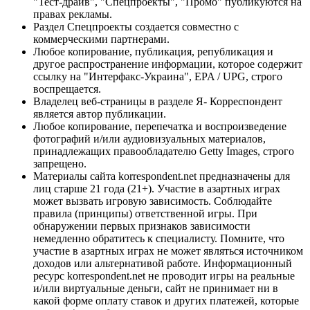
"Тест-драйв", "Спецпроекты", "Промо" публикуются на
правах рекламы.
Раздел Спецпроекты создается совместно с
коммерческими партнерами.
Любое копирование, публикация, републикация и
другое распространение информации, которое содержит
ссылку на "Интерфакс-Украина", EPA / UPG, строго
воспрещается.
Владелец веб-страницы в разделе Я- Корреспондент
является автор публикации.
Любое копирование, перепечатка и воспроизведение
фотографий и/или аудиовизуальных материалов,
принадлежащих правообладателю Getty Images, строго
запрещено.
Материалы сайта korrespondent.net предназначены для
лиц старше 21 года (21+). Участие в азартных играх
может вызвать игровую зависимость. Соблюдайте
правила (принципы) ответственной игры. При
обнаружении первых признаков зависимости
немедленно обратитесь к специалисту. Помните, что
участие в азартных играх не может являться источником
доходов или альтернативой работе. Информационный
ресурс korrespondent.net не проводит игры на реальные
и/или виртуальные деньги, сайт не принимает ни в
какой форме оплату ставок и других платежей, которые