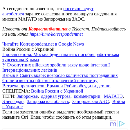
А сегодня стало известно, что
россияне ведут
артобстрел
заранее согласованного маршрута следования
миссии МАГАТЭ из Запорожья на ЗАЭС.
Новости от
Корреспондент.net
в Telegram. Подписывайтесь
на наш канал
https://t.me/korrespondentnet
Читайте Korrespondent.net в Google News
Война России с Украиной
Провал сезона: Москва будет платить пособия работникам
турсектора Крыма
У Сухопутних військах зробили заяву щодо інтеграції
Інтернаціональних легіонів
Взрыв в Сыктывкаре: возросло количество пострадавших
Стали известны объемы отключений в пятницу
Встреча президентов: Ермак и Рубио обсудили детали
СПЕЦТЕМА:
Война России с Украиной
ТЕГИ:
Запорожье
,
ядерная угроза
,
комментарии
,
МАГАТЭ
,
Энергодар
,
Запорожская область
,
Запорожская АЭС
,
Война
в Украине
Если вы заметили ошибку, выделите необходимый текст и
нажмите Ctrl+Enter, чтобы сообщить об этом редакции.