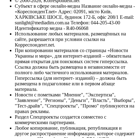
© 2000-2026, Korrespondent.net
Субъект в сфере онлайн-медиа Название онлайн-медиа -
«КореспонденТ.net» Адрес: 02091, місто Київ,
ХАРКІВСЬКЕ ШОСЕ, будинок 172-Б, офіс 208/1 E-mail:
sunlight@mediadim.com.ua
Телефон: 044-205-43-00
Идентификатор медиа - R40-06068
Использование любых материалов, размещённых на
сайте, разрешается при условии ссылки на
Корреспондент.net.
При копировании материалов со страницы «Новости
Украины и мира», для интернет-изданий – обязательна
прямая открытая для поисковых систем гиперссылка.
Ссылка должна быть размещена в независимости от
полного либо частичного использования материалов.
Гиперссылка (для интернет- изданий) – должна быть
размещена в подзаголовке или в первом абзаце
материала.
Новости с пометками "Мнение", "Экспертиза",
"Заявление", "Регионы", "Деньги", "Власть", "Выборы",
"Тест-драйв", "Спецпроекты", "Промо" публикуются на
правах рекламы.
Раздел Спецпроекты создается совместно с
коммерческими партнерами.
Любое копирование, публикация, републикация и
другое распространение информации, которое содержит