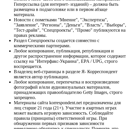
Гиперссылка (для интернет- изданий) – должна быть
размещена в подзаголовке или в первом абзаце
материала.
Новости с пометками "Мнение", "Экспертиза",
"Заявление", "Регионы", "Деньги", "Власть", "Выборы",
"Тест-драйв", "Спецпроекты", "Промо" публикуются на
правах рекламы.
Раздел Спецпроекты создается совместно с
коммерческими партнерами.
Любое копирование, публикация, републикация и
другое распространение информации, которое содержит
ссылку на "Интерфакс-Украина", EPA / UPG, строго
воспрещается.
Владелец веб-страницы в разделе Я- Корреспондент
является автор публикации.
Любое копирование, перепечатка и воспроизведение
фотографий и/или аудиовизуальных материалов,
принадлежащих правообладателю Getty Images, строго
запрещено.
Материалы сайта korrespondent.net предназначены для
лиц старше 21 года (21+). Участие в азартных играх
может вызвать игровую зависимость. Соблюдайте
правила (принципы) ответственной игры. При
обнаружении первых признаков зависимости
немедленно обратитесь к специалисту. Помните, что