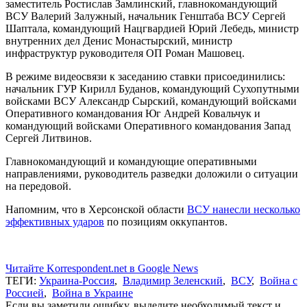
заместитель Ростислав Замлинский, главнокомандующий
ВСУ Валерий Залужный, начальник Генштаба ВСУ Сергей
Шаптала, командующий Нацгвардией Юрий Лебедь, министр
внутренних дел Денис Монастырский, министр
инфраструктур руководителя ОП Роман Машовец.
В режиме видеосвязи к заседанию ставки присоединились:
начальник ГУР Кирилл Буданов, командующий Сухопутными
войсками ВСУ Александр Сырский, командующий войсками
Оперативного командования Юг Андрей Ковальчук и
командующий войсками Оперативного командования Запад
Сергей Литвинов.
Главнокомандующий и командующие оперативными
направлениями, руководитель разведки доложили о ситуации
на передовой.
Напомним, что в Херсонской области
ВСУ нанесли несколько
эффективных ударов
по позициям оккупантов.
Читайте Korrespondent.net в Google News
ТЕГИ:
Украина-Россия
,
Владимир Зеленский
,
ВСУ
,
Война с
Россией
,
Война в Украине
Если вы заметили ошибку, выделите необходимый текст и