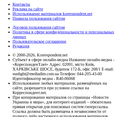
Контакты
Реклама на сайте
Использование материалов korrespondent.net
Правила пользования сайтом
Договор пользования сайтом
Политика в сфере конфиденциальности и персональных
данных
Пользовательское соглашение
Редакция
© 2000-2026, Korrespondent.net
Субъект в сфере онлайн-медиа Название онлайн-медиа -
«КореспонденТ.net» Адрес: 02091, місто Київ,
ХАРКІВСЬКЕ ШОСЕ, будинок 172-Б, офіс 208/1 E-mail:
sunlight@mediadim.com.ua
Телефон: 044-205-43-00
Идентификатор медиа - R40-06068
Использование любых материалов, размещённых на
сайте, разрешается при условии ссылки на
Корреспондент.net.
При копировании материалов со страницы «Новости
Украины и мира», для интернет-изданий – обязательна
прямая открытая для поисковых систем гиперссылка.
Ссылка должна быть размещена в независимости от
полного либо частичного использования материалов.