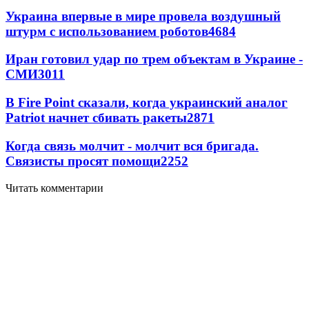
Украина впервые в мире провела воздушный
штурм с использованием роботов
4684
Иран готовил удар по трем объектам в Украине -
СМИ
3011
В Fire Point сказали, когда украинский аналог
Patriot начнет сбивать ракеты
2871
Когда связь молчит - молчит вся бригада.
Связисты просят помощи
2252
Читать комментарии