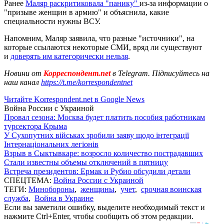
Ранее
Маляр раскритиковала "панику"
из-за информации о
"призыве женщин в армию" и объяснила, какие
специальности нужны ВСУ.
Напомним, Маляр заявила, что разные "источники", на
которые ссылаются некоторые СМИ, вряд ли существуют
и
доверять им категорически нельзя
.
Новини от
Корреспондент.net
в Telegram. Підписуйтесь на
наш канал
https://t.me/korrespondentnet
Читайте Korrespondent.net в Google News
Война России с Украиной
Провал сезона: Москва будет платить пособия работникам
турсектора Крыма
У Сухопутних військах зробили заяву щодо інтеграції
Інтернаціональних легіонів
Взрыв в Сыктывкаре: возросло количество пострадавших
Стали известны объемы отключений в пятницу
Встреча президентов: Ермак и Рубио обсудили детали
СПЕЦТЕМА:
Война России с Украиной
ТЕГИ:
Минобороны
,
женщины
,
учет
,
срочная воинская
служба
,
Война в Украине
Если вы заметили ошибку, выделите необходимый текст и
нажмите Ctrl+Enter, чтобы сообщить об этом редакции.