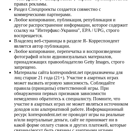
правах рекламы.
Раздел Спецпроекты создается совместно с
коммерческими партнерами.
Любое копирование, публикация, републикация и
другое распространение информации, которое содержит
ссылку на "Интерфакс-Украина", EPA / UPG, строго
воспрещается.
Владелец веб-страницы в разделе Я- Корреспондент
является автор публикации.
Любое копирование, перепечатка и воспроизведение
фотографий и/или аудиовизуальных материалов,
принадлежащих правообладателю Getty Images, строго
запрещено.
Материалы сайта korrespondent.net предназначены для
лиц старше 21 года (21+). Участие в азартных играх
может вызвать игровую зависимость. Соблюдайте
правила (принципы) ответственной игры. При
обнаружении первых признаков зависимости
немедленно обратитесь к специалисту. Помните, что
участие в азартных играх не может являться источником
доходов или альтернативой работе. Информационный
ресурс korrespondent.net не проводит игры на реальные
и/или виртуальные деньги, сайт не принимает ни в
какой форме оплату ставок и других платежей, которые
связаны/могут быть связаны с азартными играми,