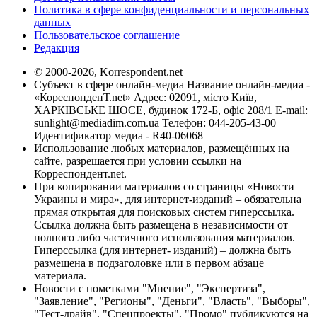
Политика в сфере конфиденциальности и персональных
данных
Пользовательское соглашение
Редакция
© 2000-2026, Korrespondent.net
Субъект в сфере онлайн-медиа Название онлайн-медиа -
«КореспонденТ.net» Адрес: 02091, місто Київ,
ХАРКІВСЬКЕ ШОСЕ, будинок 172-Б, офіс 208/1 E-mail:
sunlight@mediadim.com.ua
Телефон: 044-205-43-00
Идентификатор медиа - R40-06068
Использование любых материалов, размещённых на
сайте, разрешается при условии ссылки на
Корреспондент.net.
При копировании материалов со страницы «Новости
Украины и мира», для интернет-изданий – обязательна
прямая открытая для поисковых систем гиперссылка.
Ссылка должна быть размещена в независимости от
полного либо частичного использования материалов.
Гиперссылка (для интернет- изданий) – должна быть
размещена в подзаголовке или в первом абзаце
материала.
Новости с пометками "Мнение", "Экспертиза",
"Заявление", "Регионы", "Деньги", "Власть", "Выборы",
"Тест-драйв", "Спецпроекты", "Промо" публикуются на