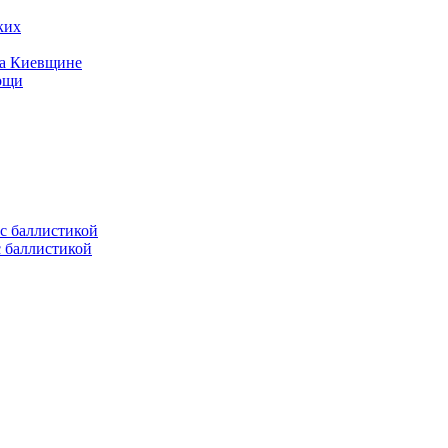
ких
на Киевщине
мощи
с баллистикой