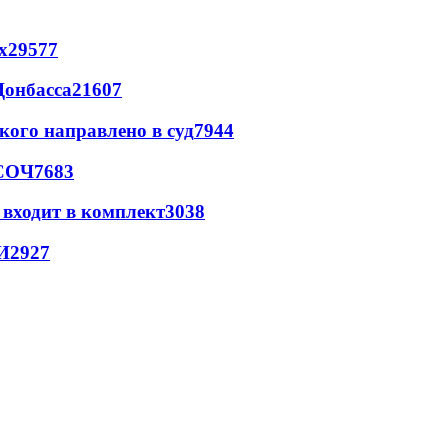
х
29577
Донбасса
21607
кого направлено в суд
7944
 СОЧ
7683
 входит в комплект
3038
И
2927