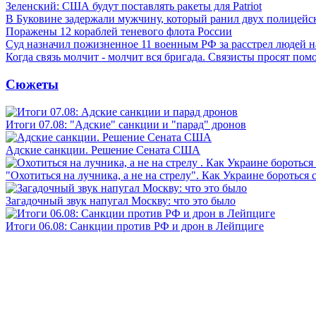
Зеленский: США будут поставлять ракеты для Patriot
В Буковине задержали мужчину, который ранил двух полицейс
Поражены 12 кораблей теневого флота России
Суд назначил пожизненное 11 военным РФ за расстрел людей 
Когда связь молчит - молчит вся бригада. Связисты просят по
Сюжеты
Итоги 07.08: "Адские" санкции и "парад" дронов
Адские санкции. Решение Сената США
"Охотиться на лучника, а не на стрелу". Как Украине бороться 
Загадочный звук напугал Москву: что это было
Итоги 06.08: Санкции против РФ и дрон в Лейпциге