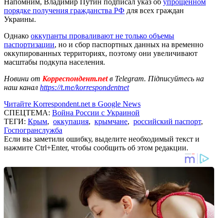
Напомним, Владимир Путин подписал указ об
упрощенном
порядке получения гражданства РФ
для всех граждан
Украины.
Однако
оккупанты проваливают не только объемы
паспортизации
, но и сбор паспортных данных на временно
оккупированных территориях, поэтому они увеличивают
масштабы подкупа населения.
Новини от
Корреспондент.net
в Telegram. Підписуйтесь на
наш канал
https://t.me/korrespondentnet
Читайте Korrespondent.net в Google News
СПЕЦТЕМА:
Война России с Украиной
ТЕГИ:
Крым
,
оккупация
,
крымчане
,
российский паспорт
,
Госпогранслужба
Если вы заметили ошибку, выделите необходимый текст и
нажмите Ctrl+Enter, чтобы сообщить об этом редакции.