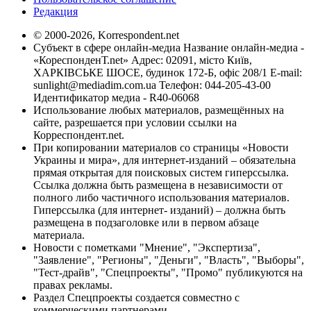
Редакция
© 2000-2026, Korrespondent.net
Субъект в сфере онлайн-медиа Название онлайн-медиа -
«КореспонденТ.net» Адрес: 02091, місто Київ,
ХАРКІВСЬКЕ ШОСЕ, будинок 172-Б, офіс 208/1 E-mail:
sunlight@mediadim.com.ua
Телефон: 044-205-43-00
Идентификатор медиа - R40-06068
Использование любых материалов, размещённых на
сайте, разрешается при условии ссылки на
Корреспондент.net.
При копировании материалов со страницы «Новости
Украины и мира», для интернет-изданий – обязательна
прямая открытая для поисковых систем гиперссылка.
Ссылка должна быть размещена в независимости от
полного либо частичного использования материалов.
Гиперссылка (для интернет- изданий) – должна быть
размещена в подзаголовке или в первом абзаце
материала.
Новости с пометками "Мнение", "Экспертиза",
"Заявление", "Регионы", "Деньги", "Власть", "Выборы",
"Тест-драйв", "Спецпроекты", "Промо" публикуются на
правах рекламы.
Раздел Спецпроекты создается совместно с
коммерческими партнерами.