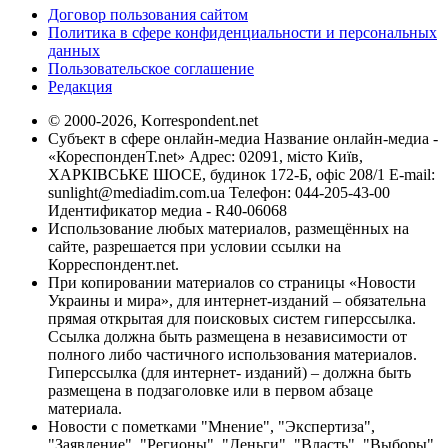
Договор пользования сайтом
Политика в сфере конфиденциальности и персональных
данных
Пользовательское соглашение
Редакция
© 2000-2026, Korrespondent.net
Субъект в сфере онлайн-медиа Название онлайн-медиа -
«КореспонденТ.net» Адрес: 02091, місто Київ,
ХАРКІВСЬКЕ ШОСЕ, будинок 172-Б, офіс 208/1 E-mail:
sunlight@mediadim.com.ua
Телефон: 044-205-43-00
Идентификатор медиа - R40-06068
Использование любых материалов, размещённых на
сайте, разрешается при условии ссылки на
Корреспондент.net.
При копировании материалов со страницы «Новости
Украины и мира», для интернет-изданий – обязательна
прямая открытая для поисковых систем гиперссылка.
Ссылка должна быть размещена в независимости от
полного либо частичного использования материалов.
Гиперссылка (для интернет- изданий) – должна быть
размещена в подзаголовке или в первом абзаце
материала.
Новости с пометками "Мнение", "Экспертиза",
"Заявление", "Регионы", "Деньги", "Власть", "Выборы",