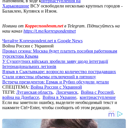
Напомним, в ходе к
онтрнаступления на
Харьковщине
ВСУ освободили несколько крупных городов -
Балаклею, Купянск и Изюм.
Новини от
Корреспондент.net
в Telegram. Підписуйтесь на
наш канал
https://t.me/korrespondentnet
Читайте Korrespondent.net в Google News
Война России с Украиной
Провал сезона: Москва будет платить пособия работникам
турсектора Крыма
У Сухопутних військах зробили заяву щодо інтеграції
Інтернаціональних легіонів
Взрыв в Сыктывкаре: возросло количество пострадавших
Стали известны объемы отключений в пятницу
Встреча президентов: Ермак и Рубио обсудили детали
СПЕЦТЕМА:
Война России с Украиной
ТЕГИ:
Луганская область
,
Лисичанск
,
Война с Россией
,
война на Донбассе
,
Война в Украине
,
контрнаступление
Если вы заметили ошибку, выделите необходимый текст и
нажмите Ctrl+Enter, чтобы сообщить об этом редакции.