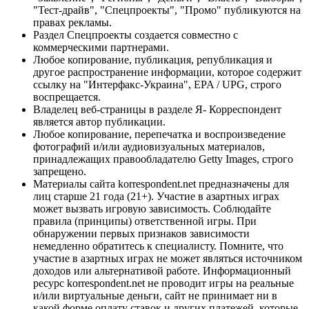
"Тест-драйв", "Спецпроекты", "Промо" публикуются на
правах рекламы.
Раздел Спецпроекты создается совместно с
коммерческими партнерами.
Любое копирование, публикация, републикация и
другое распространение информации, которое содержит
ссылку на "Интерфакс-Украина", EPA / UPG, строго
воспрещается.
Владелец веб-страницы в разделе Я- Корреспондент
является автор публикации.
Любое копирование, перепечатка и воспроизведение
фотографий и/или аудиовизуальных материалов,
принадлежащих правообладателю Getty Images, строго
запрещено.
Материалы сайта korrespondent.net предназначены для
лиц старше 21 года (21+). Участие в азартных играх
может вызвать игровую зависимость. Соблюдайте
правила (принципы) ответственной игры. При
обнаружении первых признаков зависимости
немедленно обратитесь к специалисту. Помните, что
участие в азартных играх не может являться источником
доходов или альтернативой работе. Информационный
ресурс korrespondent.net не проводит игры на реальные
и/или виртуальные деньги, сайт не принимает ни в
какой форме оплату ставок и других платежей, которые