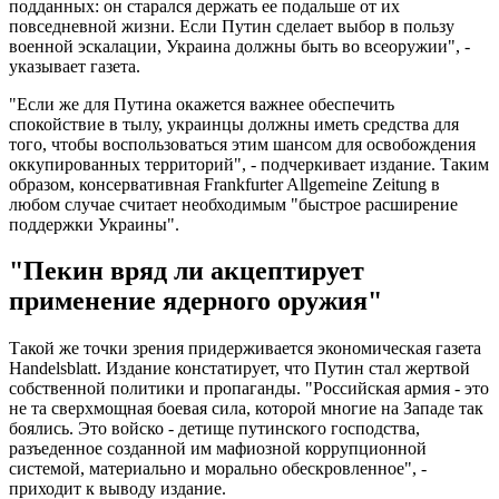
подданных: он старался держать ее подальше от их
повседневной жизни. Если Путин сделает выбор в пользу
военной эскалации, Украина должны быть во всеоружии", -
указывает газета.
"Если же для Путина окажется важнее обеспечить
спокойствие в тылу, украинцы должны иметь средства для
того, чтобы воспользоваться этим шансом для освобождения
оккупированных территорий", - подчеркивает издание. Таким
образом, консервативная Frankfurter Allgemeine Zeitung в
любом случае считает необходимым "быстрое расширение
поддержки Украины".
"Пекин вряд ли акцептирует
применение ядерного оружия"
Такой же точки зрения придерживается экономическая газета
Handelsblatt. Издание констатирует, что Путин стал жертвой
собственной политики и пропаганды. "Российская армия - это
не та сверхмощная боевая сила, которой многие на Западе так
боялись. Это войско - детище путинского господства,
разъеденное созданной им мафиозной коррупционной
системой, материально и морально обескровленное", -
приходит к выводу издание.