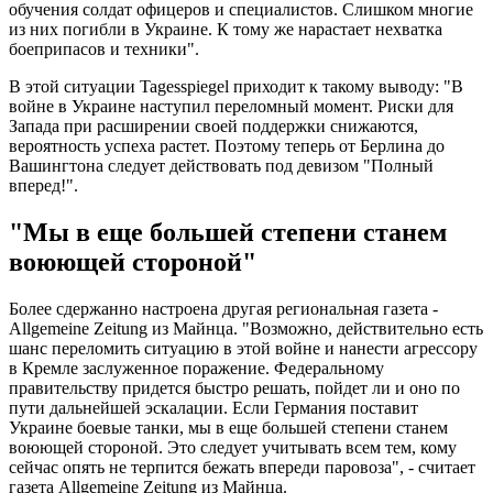
обучения солдат офицеров и специалистов. Слишком многие
из них погибли в Украине. К тому же нарастает нехватка
боеприпасов и техники".
В этой ситуации Tagesspiegel приходит к такому выводу: "В
войне в Украине наступил переломный момент. Риски для
Запада при расширении своей поддержки снижаются,
вероятность успеха растет. Поэтому теперь от Берлина до
Вашингтона следует действовать под девизом "Полный
вперед!".
"Мы в еще большей степени станем
воюющей стороной"
Более сдержанно настроена другая региональная газета -
Allgemeine Zeitung из Майнца. "Возможно, действительно есть
шанс переломить ситуацию в этой войне и нанести агрессору
в Кремле заслуженное поражение. Федеральному
правительству придется быстро решать, пойдет ли и оно по
пути дальнейшей эскалации. Если Германия поставит
Украине боевые танки, мы в еще большей степени станем
воюющей стороной. Это следует учитывать всем тем, кому
сейчас опять не терпится бежать впереди паровоза", - считает
газета Allgemeine Zeitung из Майнца.