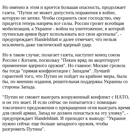
Но именно в этом и кроется большая опасность, продолжает
газета. "Путин не может допустить поражения
в войне,
которую он затеял
. Чтобы сохранить свое господство, ему
придется теперь напрячь все силы. России грозит всеобщая
мобилизация, а Украине - война на уничтожение, в которой
путинская армия будет использовать все свои арсеналы", -
предупреждает Handelsblatt и далее отмечает, что нельзя
исключить даже тактический ядерный удар.
Но в таком случае, полагает газета, наступит конец союза
России с Китаем, поскольку "Пекин вряд ли акцептирует
применение ядерного оружия". Но главное: Москве грозила
бы тогда "прямая конфронтация с Западом". Лучшей
гарантией того, что Путин не пойдет на крайние меры, была
бы, по мнению издания, решительная поддержка Украины со
стороны Запада.
"Путин не сможет выиграть вооруженный конфликт с НАТО,
и он это знает. И если сейчас он попытается с помощью
токсичного предложения о прекращении огня выиграть время
для своей армии, Запад не должен попасться на эту уловку", -
предупреждает Handelsblatt. И приходит к выводу: "Украине
нужно сейчас еще больше западного оружия, чтобы
разгромить Путина".