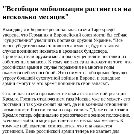
"Всеобщая мобилизация растянется на
несколько месяцев"
Выходящая в Берлине региональная газета Tagesspiegel
уверена, что Германия и Европейский союз могли бы сейчас
"существенно" увеличить поставки оружия Украине. "Все
менее убедительным становится аргумент, будто в таком
случае возникнет нехватка в арсеналах бундесвера.
Производители оружия могли бы осуществлять поставки из
собственных запасов. К тому же эксперты исходят из того, что
российская армия в случае поражения на многие годы
окажется небоеспособной. Это снимет на обозримое будущее
угрозу большой сухопутной войны в Европе, и западные
армии смогут за это время пополнить свои запасы".
Столичная газета призывает не опасаться ответной реакции
Кремля. Грозить отключением газа Москва уже не может - его
поставки и так уже сходят на нет, да и в военном отношении
возможности России сильно сократились. "Даже если хозяин
Кремля теперь официально провозгласит военное положение,
всеобщая мобилизация растянется на несколько месяцев. К
тому же наблюдатели сомневаются, что она окажется
успешной. Ведь российской армии теперь не хватает для