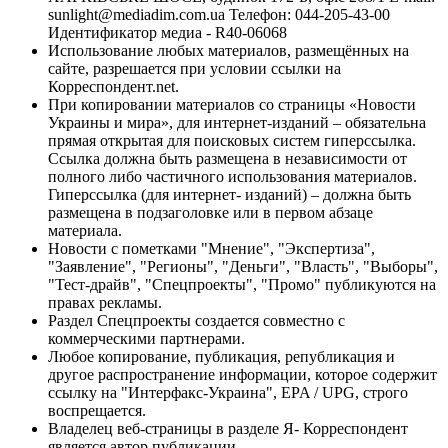
sunlight@mediadim.com.ua
Телефон: 044-205-43-00
Идентификатор медиа - R40-06068
Использование любых материалов, размещённых на
сайте, разрешается при условии ссылки на
Корреспондент.net.
При копировании материалов со страницы «Новости
Украины и мира», для интернет-изданий – обязательна
прямая открытая для поисковых систем гиперссылка.
Ссылка должна быть размещена в независимости от
полного либо частичного использования материалов.
Гиперссылка (для интернет- изданий) – должна быть
размещена в подзаголовке или в первом абзаце
материала.
Новости с пометками "Мнение", "Экспертиза",
"Заявление", "Регионы", "Деньги", "Власть", "Выборы",
"Тест-драйв", "Спецпроекты", "Промо" публикуются на
правах рекламы.
Раздел Спецпроекты создается совместно с
коммерческими партнерами.
Любое копирование, публикация, републикация и
другое распространение информации, которое содержит
ссылку на "Интерфакс-Украина", EPA / UPG, строго
воспрещается.
Владелец веб-страницы в разделе Я- Корреспондент
является автор публикации.