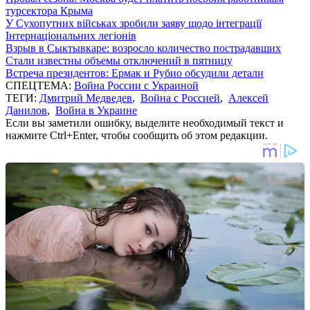
турсектора Крыма
У Сухопутних військах зробили заяву щодо інтеграції
Інтернаціональних легіонів
Взрыв в Сыктывкаре: возросло количество пострадавших
Стали известны объемы отключений в пятницу
Встреча президентов: Ермак и Рубио обсудили детали
СПЕЦТЕМА:
Война России с Украиной
ТЕГИ:
Дмитрий Медведев
,
Война с Россией
,
Алексей
Данилов
,
Война в Украине
Если вы заметили ошибку, выделите необходимый текст и
нажмите Ctrl+Enter, чтобы сообщить об этом редакции.