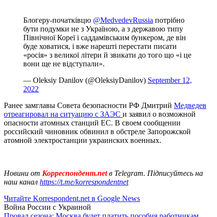
Блогеру-початківцю
@MedvedevRussia
потрібно
бути подумки не з Україною, а з державою типу
Північної Кореї і саддамівським бункером, де він
буде ховатися, і вже нарешті перестати писати
«росія» з великої літери й звикати до того що «і це
вони ще не відступали».
— Oleksiy Danilov (@OleksiyDanilov)
September 12,
2022
Ранее замглавы Совета безопасности РФ Дмитрий
Медведев
отреагировал на ситуацию с ЗАЭС
и заявил о возможной
опасности атомных станций ЕС. В своем сообщении
российский чиновник обвинил в обстреле Запорожской
атомной электростанции украинских военных.
Новини от
Корреспондент.net
в Telegram. Підписуйтесь на
наш канал
https://t.me/korrespondentnet
Читайте Korrespondent.net в Google News
Война России с Украиной
Провал сезона: Москва будет платить пособия работникам