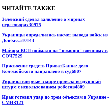
ЧИТАЙТЕ ТАКЖЕ
Зеленский сделал заявление о мирных
переговорах
30975
Украинцы определились насчет вывода войск из
Донбасса
10143
Майора ВСП поймали на "помощи" военному в
СОЧ
7529
Присвоение средств ПриватБанка: дело
Коломойского направлено в суд
6807
Украина впервые в мире провела воздушный
штурм с использованием роботов
4809
Иран готовил удар по трем объектам в Украине -
СМИ
3121