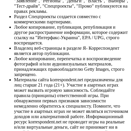
"Заявление", "Регионы", "Деньги", "Власть", "Выборы",
"Тест-драйв", "Спецпроекты", "Промо" публикуются на
правах рекламы.
Раздел Спецпроекты создается совместно с
коммерческими партнерами.
Любое копирование, публикация, републикация и
другое распространение информации, которое содержит
ссылку на "Интерфакс-Украина", EPA / UPG, строго
воспрещается.
Владелец веб-страницы в разделе Я- Корреспондент
является автор публикации.
Любое копирование, перепечатка и воспроизведение
фотографий и/или аудиовизуальных материалов,
принадлежащих правообладателю Getty Images, строго
запрещено.
Материалы сайта korrespondent.net предназначены для
лиц старше 21 года (21+). Участие в азартных играх
может вызвать игровую зависимость. Соблюдайте
правила (принципы) ответственной игры. При
обнаружении первых признаков зависимости
немедленно обратитесь к специалисту. Помните, что
участие в азартных играх не может являться источником
доходов или альтернативой работе. Информационный
ресурс korrespondent.net не проводит игры на реальные
и/или виртуальные деньги, сайт не принимает ни в