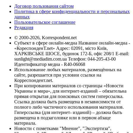
Договор пользования сайтом
Политика в сфере конфиденциальности и персональных
данных
Пользовательское соглашение
Редакция
© 2000-2026, Korrespondent.net
Субъект в сфере онлайн-медиа Название онлайн-медиа -
«КореспонденТ.net» Адрес: 02091, місто Київ,
ХАРКІВСЬКЕ ШОСЕ, будинок 172-Б, офіс 208/1 E-mail:
sunlight@mediadim.com.ua
Телефон: 044-205-43-00
Идентификатор медиа - R40-06068
Использование любых материалов, размещённых на
сайте, разрешается при условии ссылки на
Корреспондент.net.
При копировании материалов со страницы «Новости
Украины и мира», для интернет-изданий – обязательна
прямая открытая для поисковых систем гиперссылка.
Ссылка должна быть размещена в независимости от
полного либо частичного использования материалов.
Гиперссылка (для интернет- изданий) – должна быть
размещена в подзаголовке или в первом абзаце
материала.
Новости с пометками "Мнение", "Экспертиза",