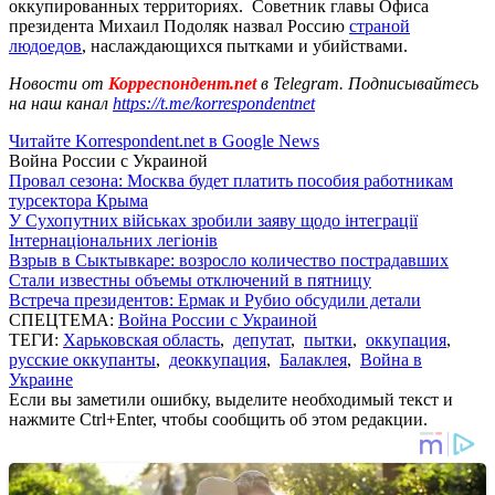
оккупированных территориях. Советник главы Офиса
президента Михаил Подоляк назвал Россию
страной
людоедов
, наслаждающихся пытками и убийствами.
Новости от
Корреспондент.net
в Telegram. Подписывайтесь
на наш канал
https://t.me/korrespondentnet
Читайте Korrespondent.net в Google News
Война России с Украиной
Провал сезона: Москва будет платить пособия работникам
турсектора Крыма
У Сухопутних військах зробили заяву щодо інтеграції
Інтернаціональних легіонів
Взрыв в Сыктывкаре: возросло количество пострадавших
Стали известны объемы отключений в пятницу
Встреча президентов: Ермак и Рубио обсудили детали
СПЕЦТЕМА:
Война России с Украиной
ТЕГИ:
Харьковская область
,
депутат
,
пытки
,
оккупация
,
русские оккупанты
,
деоккупация
,
Балаклея
,
Война в
Украине
Если вы заметили ошибку, выделите необходимый текст и
нажмите Ctrl+Enter, чтобы сообщить об этом редакции.