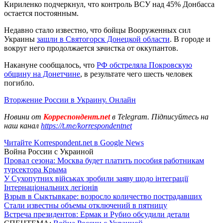
Кириленко подчеркнул, что контроль ВСУ над 45% Донбасса
остается постоянным.
Недавно стало известно, что бойцы Вооруженных сил
Украины
зашли в Святогорск Донецкой области
. В городе и
вокруг него продолжается зачистка от оккупантов.
Накануне сообщалось, что
РФ обстреляла Покровскую
общину на Донетчине
, в результате чего шесть человек
погибло.
Вторжение России в Украину. Онлайн
Новини от
Корреспондент.net
в Telegram. Підписуйтесь на
наш канал
https://t.me/korrespondentnet
Читайте Korrespondent.net в Google News
Война России с Украиной
Провал сезона: Москва будет платить пособия работникам
турсектора Крыма
У Сухопутних військах зробили заяву щодо інтеграції
Інтернаціональних легіонів
Взрыв в Сыктывкаре: возросло количество пострадавших
Стали известны объемы отключений в пятницу
Встреча президентов: Ермак и Рубио обсудили детали