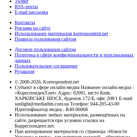
Twitter
RSS-ленты
E-mail рассылка
Контакты
Реклама на сайте
Использование материалов korrespondent.net
Правила пользования сайтом
Договор пользования сайтом
Политика в сфере конфиденциальности и персональных
данных
Пользовательское соглашение
Редакция
© 2000-2026, Korrespondent.net
Субъект в сфере онлайн-медиа Название онлайн-медиа -
«КореспонденТ.net» Адрес: 02091, місто Київ,
ХАРКІВСЬКЕ ШОСЕ, будинок 172-Б, офіс 208/1 E-mail:
sunlight@mediadim.com.ua
Телефон: 044-205-43-00
Идентификатор медиа - R40-06068
Использование любых материалов, размещённых на
сайте, разрешается при условии ссылки на
Корреспондент.net.
При копировании материалов со страницы «Новости
Украины и мира», для интернет-изданий – обязательна