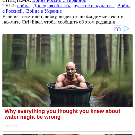
СПЕЦТЕМА:
Война России с Украиной
ТЕГИ:
война
,
Донецкая область
,
русские оккупанты
,
Война
с Россией
,
Война в Украине
Если вы заметили ошибку, выделите необходимый текст и
нажмите Ctrl+Enter, чтобы сообщить об этом редакции.