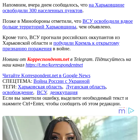
Напомним, вчера днем сообщалось, что
на Харьковщине
освободили 300 населенных пунктов
.
Позже в Минобороны отметили, что
ВСУ освободили вдвое
больше территорий Харьковщины
, чем объявлено.
Кроме того, ВСУ прогнали российских оккупантов из
Харьковской области и
побудили Кремль к открытому
признанию поражения
в войне.
Новини от
Корреспондент.net
в Telegram. Підписуйтесь на
наш канал
https://t.me/korrespondentnet
Читайте Korrespondent.net в Google News
СПЕЦТЕМА:
Война России с Украиной
ТЕГИ:
Харьковская область
,
Луганская область
,
освобождение
,
ВСУ
,
деоккупация
Если вы заметили ошибку, выделите необходимый текст и
нажмите Ctrl+Enter, чтобы сообщить об этом редакции.