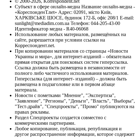
© 2000-2026, Korrespondent.net
Субъект в сфере онлайн-медиа Название онлайн-медиа -
«КореспонденТ.net» Адрес: 02091, місто Київ,
ХАРКІВСЬКЕ ШОСЕ, будинок 172-Б, офіс 208/1 E-mail:
sunlight@mediadim.com.ua
Телефон: 044-205-43-00
Идентификатор медиа - R40-06068
Использование любых материалов, размещённых на
сайте, разрешается при условии ссылки на
Корреспондент.net.
При копировании материалов со страницы «Новости
Украины и мира», для интернет-изданий – обязательна
прямая открытая для поисковых систем гиперссылка.
Ссылка должна быть размещена в независимости от
полного либо частичного использования материалов.
Гиперссылка (для интернет- изданий) – должна быть
размещена в подзаголовке или в первом абзаце
материала.
Новости с пометками "Мнение", "Экспертиза",
"Заявление", "Регионы", "Деньги", "Власть", "Выборы",
"Тест-драйв", "Спецпроекты", "Промо" публикуются на
правах рекламы.
Раздел Спецпроекты создается совместно с
коммерческими партнерами.
Любое копирование, публикация, републикация и
другое распространение информации, которое содержит