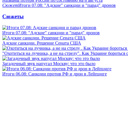
Названы потери России по состоянию на 8 августа
Сюжет
Итоги 07.08: "Адские" санкции и "парад" дронов
Сюжеты
Итоги 07.08: "Адские" санкции и "парад" дронов
Адские санкции. Решение Сената США
"Охотиться на лучника, а не на стрелу". Как Украине бороться 
Загадочный звук напугал Москву: что это было
Итоги 06.08: Санкции против РФ и дрон в Лейпциге