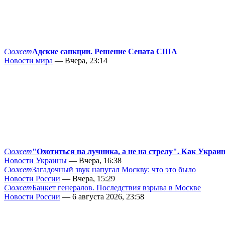
Сюжет
Адские санкции. Решение Сената США
Новости мира
— Вчера, 23:14
Сюжет
"Охотиться на лучника, а не на стрелу". Как Украи
Новости Украины
— Вчера, 16:38
Сюжет
Загадочный звук напугал Москву: что это было
Новости России
— Вчера, 15:29
Сюжет
Банкет генералов. Последствия взрыва в Москве
Новости России
— 6 августа 2026, 23:58