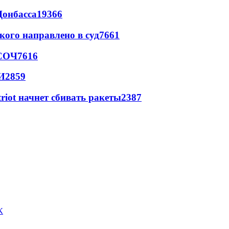
Донбасса
19366
кого направлено в суд
7661
 СОЧ
7616
И
2859
triot начнет сбивать ракеты
2387
К