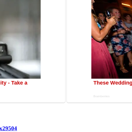
х
29504