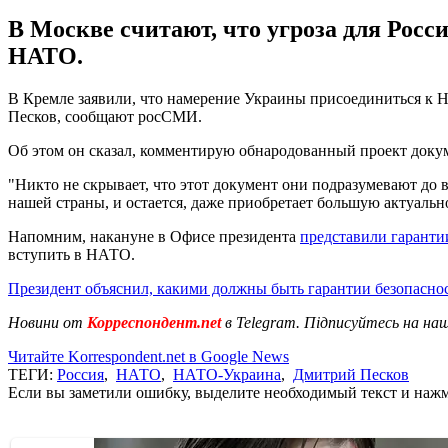
В Москве считают, что угроза для Росс
НАТО.
В Кремле заявили, что намерение Украины присоединиться к НА
Песков, сообщают росСМИ.
Об этом он сказал, комментирую обнародованный проект докум
"Никто не скрывает, что этот документ они подразумевают до 
нашей страны, и остается, даже приобретает большую актуальн
Напомним, накануне в Офисе президента
представили гаранти
вступить в НАТО.
Президент объяснил, какими должны быть гарантии безопасно
Новини от
Корреспондент.net
в Telegram. Підписуйтесь на на
Читайте Korrespondent.net в Google News
ТЕГИ:
Россия
,
НАТО
,
НАТО-Украина
,
Дмитрий Песков
Если вы заметили ошибку, выделите необходимый текст и нажми