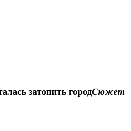
алась затопить город
Сюжет