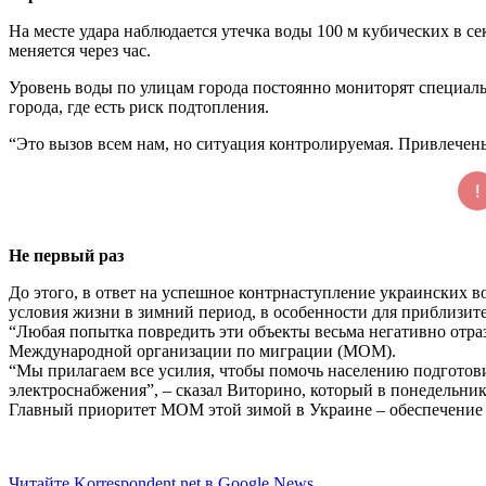
На месте удара наблюдается утечка воды 100 м кубических в с
меняется через час.
Уровень воды по улицам города постоянно мониторят специаль
города, где есть риск подтопления.
“Это вызов всем нам, но ситуация контролируемая. Привлечен
Не первый раз
До этого, в ответ на успешное контрнаступление украинских в
условия жизни в зимний период, в особенности для приблизит
“Любая попытка повредить эти объекты весьма негативно отраз
Международной организации по миграции (МОМ).
“Мы прилагаем все усилия, чтобы помочь населению подготовит
электроснабжения”, – сказал Виторино, который в понедельни
Главный приоритет МОМ этой зимой в Украине – обеспечение 
Читайте Korrespondent.net в Google News