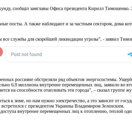
екунду, сообщіл замглавы Офиса президента Кирилл Тимошенко. 
ные посты. А также наблюдают и за частным сектором, дома кот
ы все cлужбы для скорейшей ликвидации угрозы”, - заявил Тимо
оенных россияне обстреляли ряд объектов энергосистемы. Ущерб
ельно 6,9 миллиона внутренне перемещенных лиц, заявило во в
ится на способности отапливать эти города”, – сказал группе 
ься к зиме, но нам нужно электричество, а это зависит от госу
к встретился с президентом Украины Владимиром Зеленским.
доступа внутренне перемещенных лиц к отоплению, теплой одеж