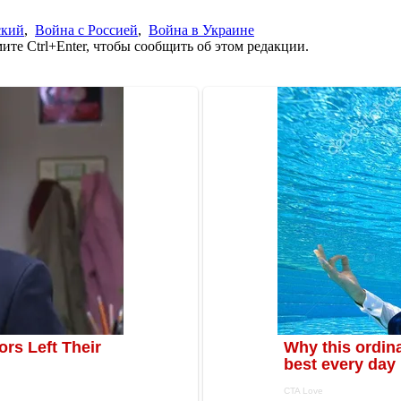
ский
,
Война с Россией
,
Война в Украине
те Ctrl+Enter, чтобы сообщить об этом редакции.