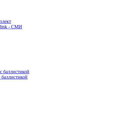
плект
link - СМИ
с баллистикой