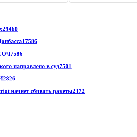
х
29460
Донбасса
17586
 СОЧ
7586
кого направлено в суд
7501
И
2826
triot начнет сбивать ракеты
2372