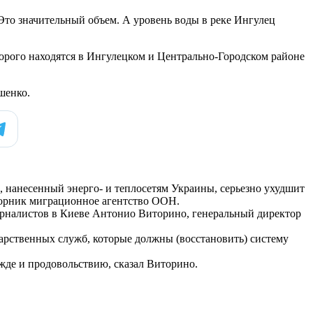
Это значительный объем. А уровень воды в реке Ингулец
орого находятся в Ингулецком и Центрально-Городском районе
шенко.
, нанесенный энерго- и теплосетям Украины, серьезно ухудшит
торник миграционное агентство ООН.
журналистов в Киеве Антонио Виторино, генеральный директор
дарственных служб, которые должны (восстановить) систему
де и продовольствию, сказал Виторино.