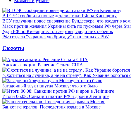
Комментируемые
В ГСЧС сообщили новые детали атаки РФ на Киевщину
ВСУ получили новое снаряжение Бундесвера: что входит в ком
Маск против желания Украины бить по пусковым РФ через Star
Удар РФ по Киевщине: три жертвы, среди них ребенок
РФ создала "украинскую бригаду" из пленных - ISW
Сюжеты
Адские санкции. Решение Сената США
"Охотиться на лучника, а не на стрелу". Как Украине бороться 
Загадочный звук напугал Москву: что это было
Итоги 06.08: Санкции против РФ и дрон в Лейпциге
Банкет генералов. Последствия взрыва в Москве