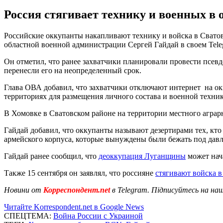
Россия стягивает технику и военных в 
Российские оккупанты накапливают технику и войска в Сватов
областной военной администрации Сергей Гайдай в своем Telegr
Он отметил, что ранее захватчики планировали провести псев
перенесли его на неопределенный срок.
Глава ОВА добавил, что захватчики отключают интернет на о
территориях для размещения личного состава и военной техни
В Хомовке в Сватовском районе на территории местного аграрн
Гайдай добавил, что оккупанты называют дезертирами тех, кто 
армейского корпуса, которые вынуждены были бежать под дав
Гайдай ранее сообщил, что
деоккупация Луганщины
может нач
Также 15 сентября он заявлял, что россияне
стягивают войска в
Новини от
Корреспондент.net
в Telegram. Підписуйтесь на на
Читайте Korrespondent.net в Google News
СПЕЦТЕМА:
Война России с Украиной