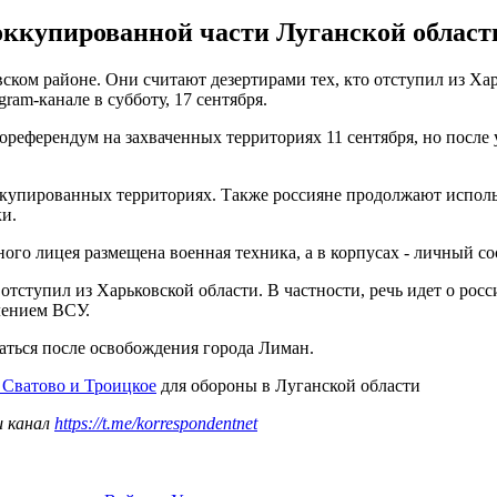
оккупированной части Луганской области
ском районе. Они считают дезертирами тех, кто отступил из Ха
am-канале в субботу, 17 сентября.
дореферендум на захваченных территориях 11 сентября, но посл
ккупированных территориях. Также россияне продолжают исполь
ки.
ого лицея размещена военная техника, а в корпусах - личный со
отступил из Харьковской области. В частности, речь идет о росс
лением ВСУ.
аться после освобождения города Лиман.
 Сватово и Троицкое
для обороны в Луганской области
ш канал
https://t.me/korrespondentnet