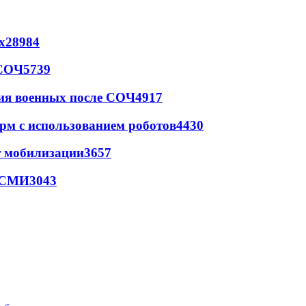
х
28984
 СОЧ
5739
ия военных после СОЧ
4917
рм с использованием роботов
4430
т мобилизации
3657
- СМИ
3043