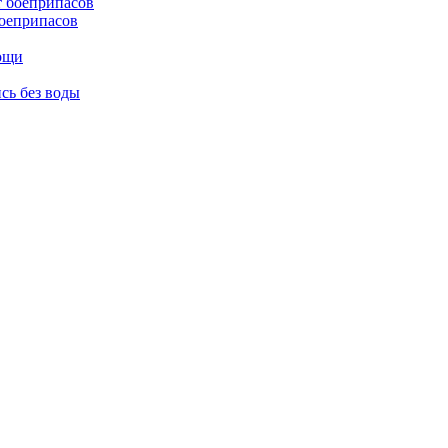
боеприпасов
мощи
сь без воды