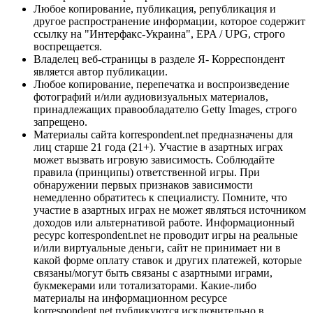
Любое копирование, публикация, републикация и
другое распространение информации, которое содержит
ссылку на "Интерфакс-Украина", EPA / UPG, строго
воспрещается.
Владелец веб-страницы в разделе Я- Корреспондент
является автор публикации.
Любое копирование, перепечатка и воспроизведение
фотографий и/или аудиовизуальных материалов,
принадлежащих правообладателю Getty Images, строго
запрещено.
Материалы сайта korrespondent.net предназначены для
лиц старше 21 года (21+). Участие в азартных играх
может вызвать игровую зависимость. Соблюдайте
правила (принципы) ответственной игры. При
обнаружении первых признаков зависимости
немедленно обратитесь к специалисту. Помните, что
участие в азартных играх не может являться источником
доходов или альтернативой работе. Информационный
ресурс korrespondent.net не проводит игры на реальные
и/или виртуальные деньги, сайт не принимает ни в
какой форме оплату ставок и других платежей, которые
связаны/могут быть связаны с азартными играми,
букмекерами или тотализаторами. Какие-либо
материалы на информационном ресурсе
korrespondent.net публикуются исключительно в