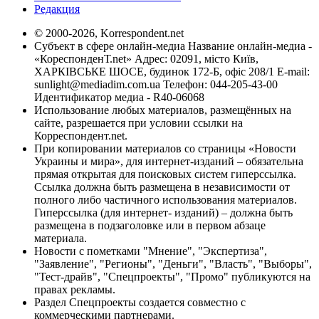
Редакция
© 2000-2026, Korrespondent.net
Субъект в сфере онлайн-медиа Название онлайн-медиа -
«КореспонденТ.net» Адрес: 02091, місто Київ,
ХАРКІВСЬКЕ ШОСЕ, будинок 172-Б, офіс 208/1 E-mail:
sunlight@mediadim.com.ua
Телефон: 044-205-43-00
Идентификатор медиа - R40-06068
Использование любых материалов, размещённых на
сайте, разрешается при условии ссылки на
Корреспондент.net.
При копировании материалов со страницы «Новости
Украины и мира», для интернет-изданий – обязательна
прямая открытая для поисковых систем гиперссылка.
Ссылка должна быть размещена в независимости от
полного либо частичного использования материалов.
Гиперссылка (для интернет- изданий) – должна быть
размещена в подзаголовке или в первом абзаце
материала.
Новости с пометками "Мнение", "Экспертиза",
"Заявление", "Регионы", "Деньги", "Власть", "Выборы",
"Тест-драйв", "Спецпроекты", "Промо" публикуются на
правах рекламы.
Раздел Спецпроекты создается совместно с
коммерческими партнерами.