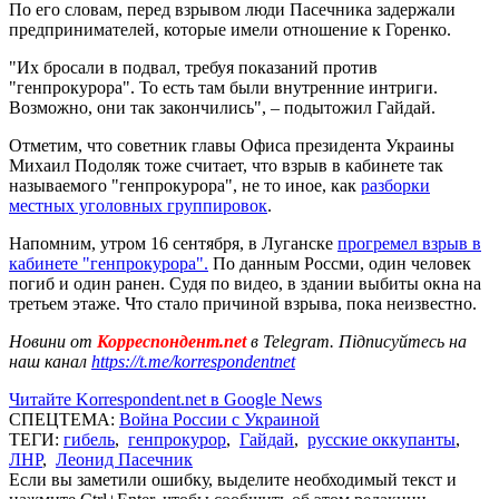
По его словам, перед взрывом люди Пасечника задержали
предпринимателей, которые имели отношение к Горенко.
"Их бросали в подвал, требуя показаний против
"генпрокурора". То есть там были внутренние интриги.
Возможно, они так закончились", – подытожил Гайдай.
Отметим, что советник главы Офиса президента Украины
Михаил Подоляк тоже считает, что взрыв в кабинете так
называемого "генпрокурора", не то иное, как
разборки
местных уголовных группировок
.
Напомним, утром 16 сентября, в Луганске
прогремел взрыв в
кабинете "генпрокурора".
По данным Россми, один человек
погиб и один ранен. Судя по видео, в здании выбиты окна на
третьем этаже. Что стало причиной взрыва, пока неизвестно.
Новини от
Корреспондент.net
в Telegram. Підписуйтесь на
наш канал
https://t.me/korrespondentnet
Читайте Korrespondent.net в Google News
СПЕЦТЕМА:
Война России с Украиной
ТЕГИ:
гибель
,
генпрокурор
,
Гайдай
,
русские оккупанты
,
ЛНР
,
Леонид Пасечник
Если вы заметили ошибку, выделите необходимый текст и