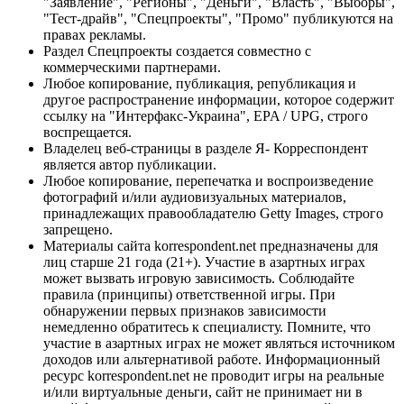
"Заявление", "Регионы", "Деньги", "Власть", "Выборы",
"Тест-драйв", "Спецпроекты", "Промо" публикуются на
правах рекламы.
Раздел Спецпроекты создается совместно с
коммерческими партнерами.
Любое копирование, публикация, републикация и
другое распространение информации, которое содержит
ссылку на "Интерфакс-Украина", EPA / UPG, строго
воспрещается.
Владелец веб-страницы в разделе Я- Корреспондент
является автор публикации.
Любое копирование, перепечатка и воспроизведение
фотографий и/или аудиовизуальных материалов,
принадлежащих правообладателю Getty Images, строго
запрещено.
Материалы сайта korrespondent.net предназначены для
лиц старше 21 года (21+). Участие в азартных играх
может вызвать игровую зависимость. Соблюдайте
правила (принципы) ответственной игры. При
обнаружении первых признаков зависимости
немедленно обратитесь к специалисту. Помните, что
участие в азартных играх не может являться источником
доходов или альтернативой работе. Информационный
ресурс korrespondent.net не проводит игры на реальные
и/или виртуальные деньги, сайт не принимает ни в