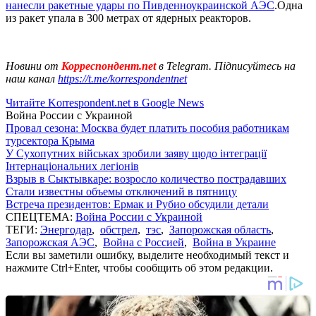
нанесли ракетные удары по Пивденноукраинской АЭС
.Одна
из ракет упала в 300 метрах от ядерных реакторов.
Новини от
Корреспондент.net
в Telegram. Підписуйтесь на
наш канал
https://t.me/korrespondentnet
Читайте Korrespondent.net в Google News
Война России с Украиной
Провал сезона: Москва будет платить пособия работникам
турсектора Крыма
У Сухопутних військах зробили заяву щодо інтеграції
Інтернаціональних легіонів
Взрыв в Сыктывкаре: возросло количество пострадавших
Стали известны объемы отключений в пятницу
Встреча президентов: Ермак и Рубио обсудили детали
СПЕЦТЕМА:
Война России с Украиной
ТЕГИ:
Энергодар
,
обстрел
,
тэс
,
Запорожская область
,
Запорожская АЭС
,
Война с Россией
,
Война в Украине
Если вы заметили ошибку, выделите необходимый текст и
нажмите Ctrl+Enter, чтобы сообщить об этом редакции.