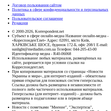
Договор пользования сайтом
Политика в сфере конфиденциальности и персональных
данных
Пользовательское соглашение
Редакция
© 2000-2026, Korrespondent.net
Субъект в сфере онлайн-медиа Название онлайн-медиа -
«КореспонденТ.net» Адрес: 02091, місто Київ,
ХАРКІВСЬКЕ ШОСЕ, будинок 172-Б, офіс 208/1 E-mail:
sunlight@mediadim.com.ua
Телефон: 044-205-43-00
Идентификатор медиа - R40-06068
Использование любых материалов, размещённых на
сайте, разрешается при условии ссылки на
Корреспондент.net.
При копировании материалов со страницы «Новости
Украины и мира», для интернет-изданий – обязательна
прямая открытая для поисковых систем гиперссылка.
Ссылка должна быть размещена в независимости от
полного либо частичного использования материалов.
Гиперссылка (для интернет- изданий) – должна быть
размещена в подзаголовке или в первом абзаце
материала.
Новости с пометками "Мнение", "Экспертиза",