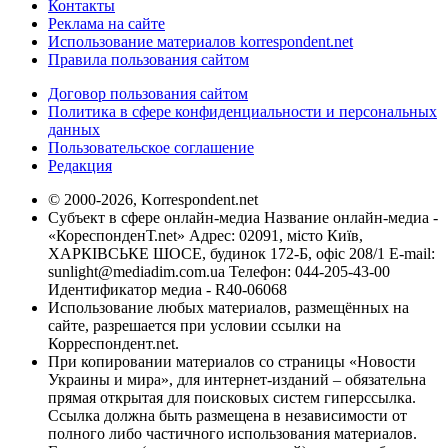
Контакты
Реклама на сайте
Использование материалов korrespondent.net
Правила пользования сайтом
Договор пользования сайтом
Политика в сфере конфиденциальности и персональных
данных
Пользовательское соглашение
Редакция
© 2000-2026, Korrespondent.net
Субъект в сфере онлайн-медиа Название онлайн-медиа -
«КореспонденТ.net» Адрес: 02091, місто Київ,
ХАРКІВСЬКЕ ШОСЕ, будинок 172-Б, офіс 208/1 E-mail:
sunlight@mediadim.com.ua
Телефон: 044-205-43-00
Идентификатор медиа - R40-06068
Использование любых материалов, размещённых на
сайте, разрешается при условии ссылки на
Корреспондент.net.
При копировании материалов со страницы «Новости
Украины и мира», для интернет-изданий – обязательна
прямая открытая для поисковых систем гиперссылка.
Ссылка должна быть размещена в независимости от
полного либо частичного использования материалов.