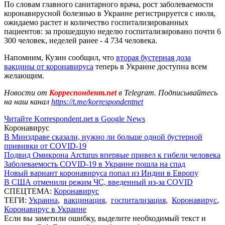
По словам главного санитарного врача, рост заболеваемости
коронавирусной болезнью в Украине регистрируется с июля,
ожидаемо растет и количество госпитализированных
пациентов: за прошедшую неделю госпитализировано почти 6
300 человек, неделей ранее - 4 734 человека.
Напомним, Кузин сообщил, что
вторая бустерная доза
вакцины от коронавируса
теперь в Украине доступна всем
желающим.
Новости от
Корреспондент.net
в Telegram. Подписывайтесь
на наш канал
https://t.me/korrespondentnet
Читайте Korrespondent.net в Google News
Коронавирус
В Минздраве сказали, нужно ли больше одной бустерной
прививки от COVID-19
Подвид Омикрона Arcturus впервые привел к гибели человека
Заболеваемость COVID-19 в Украине пошла на спад
Новый вариант коронавируса попал из Индии в Европу
В США отменили режим ЧС, введенный из-за COVID
СПЕЦТЕМА:
Коронавирус
ТЕГИ:
Украина
,
вакцинация
,
госпитализация
,
Коронавирус
,
Коронавирус в Украине
Если вы заметили ошибку, выделите необходимый текст и