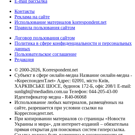
E-mail рассылка
Контакты
Реклама на сайте
Использование материалов korrespondent.net
Правила пользования сайтом
Договор пользования сайтом
Политика в сфере конфиденциальности и персональных
данных
Пользовательское соглашение
Редакция
© 2000-2026, Korrespondent.net
Субъект в сфере онлайн-медиа Название онлайн-медиа -
«КореспонденТ.net» Адрес: 02091, місто Київ,
ХАРКІВСЬКЕ ШОСЕ, будинок 172-Б, офіс 208/1 E-mail:
sunlight@mediadim.com.ua
Телефон: 044-205-43-00
Идентификатор медиа - R40-06068
Использование любых материалов, размещённых на
сайте, разрешается при условии ссылки на
Корреспондент.net.
При копировании материалов со страницы «Новости
Украины и мира», для интернет-изданий – обязательна
прямая открытая для поисковых систем гиперссылка.
Ссылка должна быть размещена в независимости от