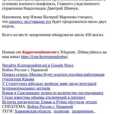
условиях военного конфликта, Главного следственного
управления Нацполиции Дмитрий Шевчук.
Напомним, мэр Изюма Валерий Марченко говорил,
что
процесс эксгумации тел
будет продолжаться около двух
недель.
Всего на месте захоронения обнаружили около 450 могил.
Новини от
Корреспондент.net
в Telegram. Підписуйтесь на
наш канал
https://t.me/korrespondentnet
Читайте Korrespondent.net в Google News
Война России с Украиной
Провал сезона: Москва будет платить пособия работникам
турсектора Крыма
У Сухопутних військах зробили заяву щодо інтеграції
Інтернаціональних легіонів
Взрыв в Сыктывкаре: возросло количество пострадавших
Стали известны объемы отключений в пятницу
Встреча президентов: Ермак и Рубио обсудили детали
СПЕЦТЕМА:
Война России с Украиной
ТЕГИ:
Харьковская область
,
полиция
,
захоронение
,