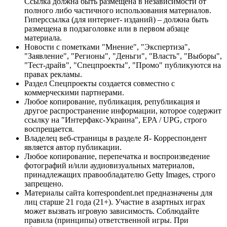
Ссылка должна быть размещена в независимости от
полного либо частичного использования материалов.
Гиперссылка (для интернет- изданий) – должна быть
размещена в подзаголовке или в первом абзаце
материала.
Новости с пометками "Мнение", "Экспертиза",
"Заявление", "Регионы", "Деньги", "Власть", "Выборы",
"Тест-драйв", "Спецпроекты", "Промо" публикуются на
правах рекламы.
Раздел Спецпроекты создается совместно с
коммерческими партнерами.
Любое копирование, публикация, републикация и
другое распространение информации, которое содержит
ссылку на "Интерфакс-Украина", EPA / UPG, строго
воспрещается.
Владелец веб-страницы в разделе Я- Корреспондент
является автор публикации.
Любое копирование, перепечатка и воспроизведение
фотографий и/или аудиовизуальных материалов,
принадлежащих правообладателю Getty Images, строго
запрещено.
Материалы сайта korrespondent.net предназначены для
лиц старше 21 года (21+). Участие в азартных играх
может вызвать игровую зависимость. Соблюдайте
правила (принципы) ответственной игры. При