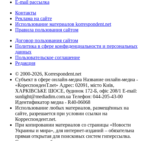
E-mail рассылка
Контакты
Реклама на сайте
Использование материалов korrespondent.net
Правила пользования сайтом
Договор пользования сайтом
Политика в сфере конфиденциальности и персональных
данных
Пользовательское соглашение
Редакция
© 2000-2026, Korrespondent.net
Субъект в сфере онлайн-медиа Название онлайн-медиа -
«КореспонденТ.net» Адрес: 02091, місто Київ,
ХАРКІВСЬКЕ ШОСЕ, будинок 172-Б, офіс 208/1 E-mail:
sunlight@mediadim.com.ua
Телефон: 044-205-43-00
Идентификатор медиа - R40-06068
Использование любых материалов, размещённых на
сайте, разрешается при условии ссылки на
Корреспондент.net.
При копировании материалов со страницы «Новости
Украины и мира», для интернет-изданий – обязательна
прямая открытая для поисковых систем гиперссылка.