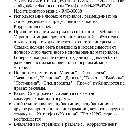
ХАРКІВСЬКЕ ШОСЕ, будинок 172-Б, офіс 208/1 E-mail:
sunlight@mediadim.com.ua
Телефон: 044-205-43-00
Идентификатор медиа - R40-06068
Использование любых материалов, размещённых на
сайте, разрешается при условии ссылки на
Корреспондент.net.
При копировании материалов со страницы «Новости
Украины и мира», для интернет-изданий – обязательна
прямая открытая для поисковых систем гиперссылка.
Ссылка должна быть размещена в независимости от
полного либо частичного использования материалов.
Гиперссылка (для интернет- изданий) – должна быть
размещена в подзаголовке или в первом абзаце
материала.
Новости с пометками "Мнение", "Экспертиза",
"Заявление", "Регионы", "Деньги", "Власть", "Выборы",
"Тест-драйв", "Спецпроекты", "Промо" публикуются на
правах рекламы.
Раздел Спецпроекты создается совместно с
коммерческими партнерами.
Любое копирование, публикация, републикация и
другое распространение информации, которое содержит
ссылку на "Интерфакс-Украина", EPA / UPG, строго
воспрещается.
Владелец веб-страницы в разделе Я- Корреспондент