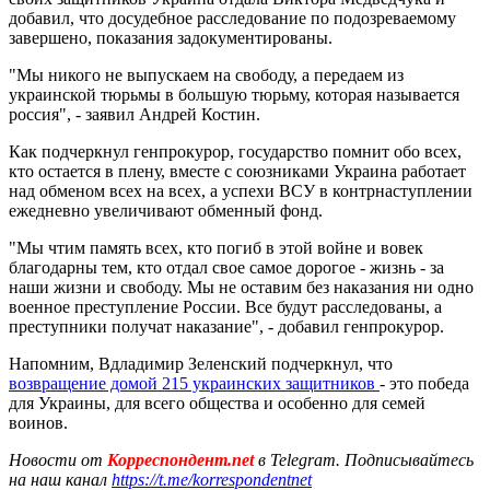
добавил, что досудебное расследование по подозреваемому
завершено, показания задокументированы.
"Мы никого не выпускаем на свободу, а передаем из
украинской тюрьмы в большую тюрьму, которая называется
россия", - заявил Андрей Костин.
Как подчеркнул генпрокурор, государство помнит обо всех,
кто остается в плену, вместе с союзниками Украина работает
над обменом всех на всех, а успехи ВСУ в контрнаступлении
ежедневно увеличивают обменный фонд.
"Мы чтим память всех, кто погиб в этой войне и вовек
благодарны тем, кто отдал свое самое дорогое - жизнь - за
наши жизни и свободу. Мы не оставим без наказания ни одно
военное преступление России. Все будут расследованы, а
преступники получат наказание", - добавил генпрокурор.
Напомним, Вдладимир Зеленский подчеркнул, что
возвращение домой 215 украинских защитников
- это победа
для Украины, для всего общества и особенно для семей
воинов.
Новости от
Корреспондент.net
в Telegram. Подписывайтесь
на наш канал
https://t.me/korrespondentnet