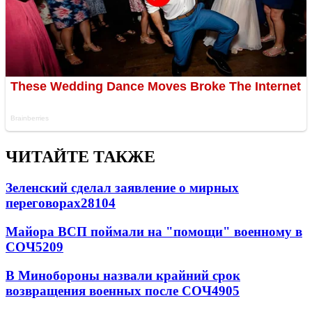
ЧИТАЙТЕ ТАКЖЕ
Зеленский сделал заявление о мирных
переговорах
28104
Майора ВСП поймали на "помощи" военному в
СОЧ
5209
В Минобороны назвали крайний срок
возвращения военных после СОЧ
4905