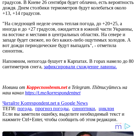
градусов. В Киеве 26 сентября будет облачно, есть вероятность
дождя. Днем столбики термометров будут колебаться около
+13, +14 градусов.
"На следующей неделе очень теплая погода, до +20+25, а
иногда и до +27 градусов, ожидается в южной части Украины,
на востоке и местами в центральных областях. На севере и
западе будет свежее, но без каких-либо ощутимых холодов. А
вот дожди периодические будут выпадать", - отметила
синоптик.
Напомним, непогода бушует в Карпатах. В горах намело до 80
сантиметров снега,
зафиксировали схождение лавины.
Новини от
Корреспондент.net
в Telegram. Підписуйтесь на
наш канал
https://t.me/korrespondentnet
Читайте Korrespondent.net в Google News
ТЕГИ:
погода
,
прогноз погоды
,
синоптики
,
циклон
Если вы заметили ошибку, выделите необходимый текст и
нажмите Ctrl+Enter, чтобы сообщить об этом редакции.