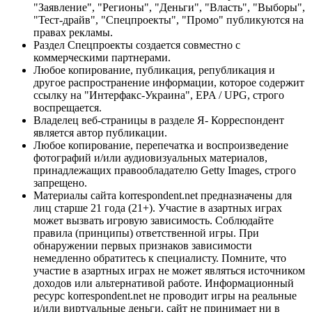
"Заявление", "Регионы", "Деньги", "Власть", "Выборы",
"Тест-драйв", "Спецпроекты", "Промо" публикуются на
правах рекламы.
Раздел Спецпроекты создается совместно с
коммерческими партнерами.
Любое копирование, публикация, републикация и
другое распространение информации, которое содержит
ссылку на "Интерфакс-Украина", EPA / UPG, строго
воспрещается.
Владелец веб-страницы в разделе Я- Корреспондент
является автор публикации.
Любое копирование, перепечатка и воспроизведение
фотографий и/или аудиовизуальных материалов,
принадлежащих правообладателю Getty Images, строго
запрещено.
Материалы сайта korrespondent.net предназначены для
лиц старше 21 года (21+). Участие в азартных играх
может вызвать игровую зависимость. Соблюдайте
правила (принципы) ответственной игры. При
обнаружении первых признаков зависимости
немедленно обратитесь к специалисту. Помните, что
участие в азартных играх не может являться источником
доходов или альтернативой работе. Информационный
ресурс korrespondent.net не проводит игры на реальные
и/или виртуальные деньги, сайт не принимает ни в