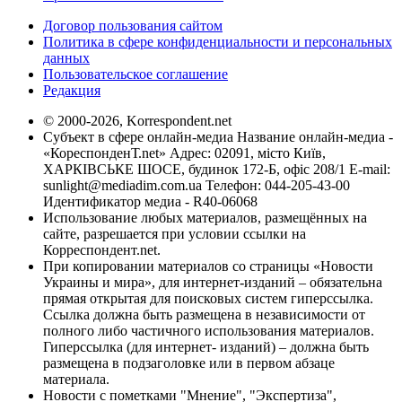
Договор пользования сайтом
Политика в сфере конфиденциальности и персональных
данных
Пользовательское соглашение
Редакция
© 2000-2026, Korrespondent.net
Субъект в сфере онлайн-медиа Название онлайн-медиа -
«КореспонденТ.net» Адрес: 02091, місто Київ,
ХАРКІВСЬКЕ ШОСЕ, будинок 172-Б, офіс 208/1 E-mail:
sunlight@mediadim.com.ua
Телефон: 044-205-43-00
Идентификатор медиа - R40-06068
Использование любых материалов, размещённых на
сайте, разрешается при условии ссылки на
Корреспондент.net.
При копировании материалов со страницы «Новости
Украины и мира», для интернет-изданий – обязательна
прямая открытая для поисковых систем гиперссылка.
Ссылка должна быть размещена в независимости от
полного либо частичного использования материалов.
Гиперссылка (для интернет- изданий) – должна быть
размещена в подзаголовке или в первом абзаце
материала.
Новости с пометками "Мнение", "Экспертиза",