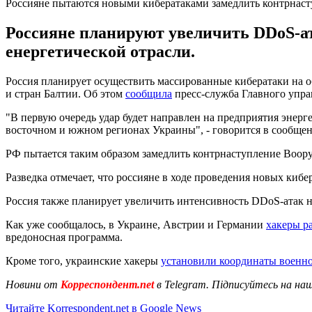
Россияне пытаются новыми кибератаками замедлить контрнас
Россияне планируют увеличить DDoS-а
енергетической отрасли.
Россия планирует осуществить массированные кибератаки на 
и стран Балтии. Об этом
сообщила
пресс-служба Главного упра
"В первую очередь удар будет направлен на предприятия энерг
восточном и южном регионах Украины", - говорится в сообще
РФ пытается таким образом замедлить контрнаступление Воо
Разведка отмечает, что россияне в ходе проведения новых кибе
Россия также планирует увеличить интенсивность DDoS-атак 
Как уже сообщалось, в Украине, Австрии и Германии
хакеры р
вредоносная программа.
Кроме того, украинские хакеры
установили координаты военно
Новини от
Корреспондент.net
в Telegram. Підписуйтесь на на
Читайте Korrespondent.net в Google News