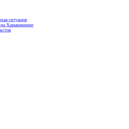
охая ситуация
 на Харьковщине
истов