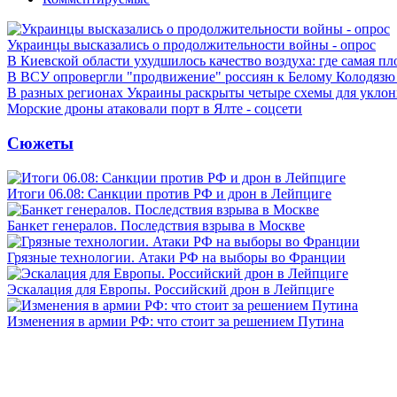
Украинцы высказались о продолжительности войны - опрос
В Киевской области ухудшилось качество воздуха: где самая пл
В ВСУ опровергли "продвижение" россиян к Белому Колодязю
В разных регионах Украины раскрыты четыре схемы для уклон
Морские дроны атаковали порт в Ялте - соцсети
Сюжеты
Итоги 06.08: Санкции против РФ и дрон в Лейпциге
Банкет генералов. Последствия взрыва в Москве
Грязные технологии. Атаки РФ на выборы во Франции
Эскалация для Европы. Российский дрон в Лейпциге
Изменения в армии РФ: что стоит за решением Путина