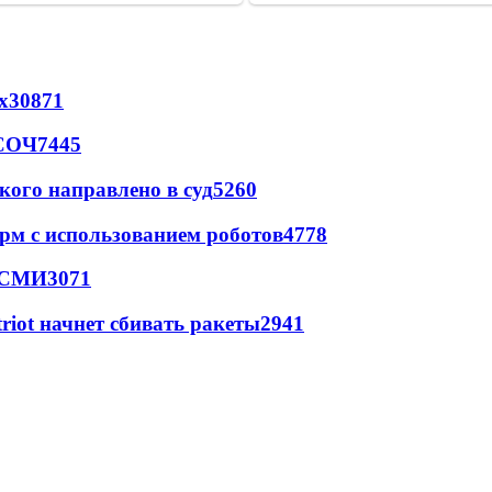
х
30871
 СОЧ
7445
кого направлено в суд
5260
рм с использованием роботов
4778
- СМИ
3071
triot начнет сбивать ракеты
2941