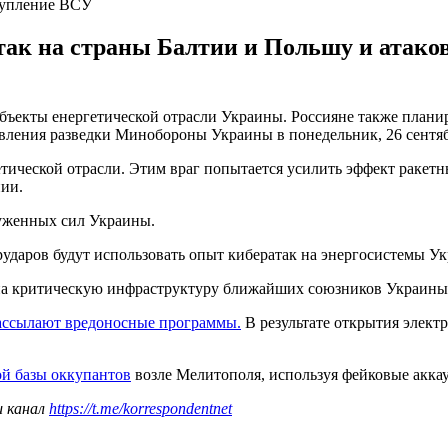
тупление ВСУ
так на страны Балтии и Польшу и атако
объекты енергетической отрасли Украины. Россияне также план
вления разведки Минобороны Украины в понедельник, 26 сентяб
етической отрасли. Этим враг попытается усилить эффект ракетн
нии.
руженных сил Украины.
рударов будут использовать опыт кибератак на энергосистемы Ук
на критическую инфраструктуру ближайших союзников Украины, 
ассылают вредоносные программы.
В результате открытия элект
й базы оккупантов
возле Мелитополя, используя фейковые акка
ш канал
https://t.me/korrespondentnet