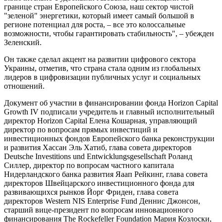
границе стран Европейского Союза, наш сектор чистой
"зеленой" энергетики, который имеет самый большой в
регионе потенциал для роста, – все это колоссальные
возможности, чтобы гарантировать стабильность", – убежден
Зеленский.
Он также сделал акцент на развитии цифрового сектора
Украины, отметив, что страна стала одним из глобальных
лидеров в цифровизации публичных услуг и социальных
отношений.
Документ об участии в финансировании фонда Horizon Capital
Growth IV подписали учредитель и главный исполнительный
директор Horizon Capital Елена Кошарная, управляющий
директор по вопросам прямых инвестиций и
инвестиционных фондов Европейского банка реконструкции
и развития Хассан Эль Хатиб, глава совета директоров
Deutsche Investitions und Entwicklungsgesellschaft Роланд
Силлер, директор по вопросам частного капитала
Нидерландского банка развития Яаап Рейкинг, глава совета
директоров Швейцарского инвестиционного фонда для
развивающихся рынков Йорг Фриден, глава совета
директоров Western NIS Enterprise Fund Деннис Джонсон,
старший вице-президент по вопросам инновационного
финансирования The Rockefeller Foundation Мария Козлоски,