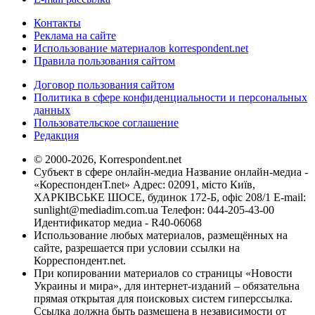
Контакты
Реклама на сайте
Использование материалов korrespondent.net
Правила пользования сайтом
Договор пользования сайтом
Политика в сфере конфиденциальности и персональных
данных
Пользовательское соглашение
Редакция
© 2000-2026, Korrespondent.net
Субъект в сфере онлайн-медиа Название онлайн-медиа -
«КореспонденТ.net» Адрес: 02091, місто Київ,
ХАРКІВСЬКЕ ШОСЕ, будинок 172-Б, офіс 208/1 E-mail:
sunlight@mediadim.com.ua
Телефон: 044-205-43-00
Идентификатор медиа - R40-06068
Использование любых материалов, размещённых на
сайте, разрешается при условии ссылки на
Корреспондент.net.
При копировании материалов со страницы «Новости
Украины и мира», для интернет-изданий – обязательна
прямая открытая для поисковых систем гиперссылка.
Ссылка должна быть размещена в независимости от