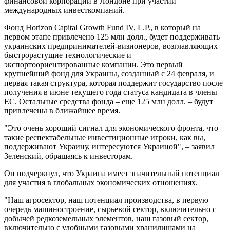
финансовой корпорации в Лондоне при участии
международных инвесткомпаний.
Фонд Horizon Capital Growth Fund IV, L.P., в который на
первом этапе привлечено 125 млн долл., будет поддерживать
украинских предпринимателей-визионеров, возглавляющих
быстрорастущие технологические и
экспортоориентированные компании. Это первый
крупнейший фонд для Украины, созданный с 24 февраля, и
первая такая структура, которая поддержит государство после
получения в июне текущего года статуса кандидата в члены
ЕС. Остальные средства фонда – еще 125 млн долл. – будут
привлечены в ближайшее время.
"Это очень хороший сигнал для экономического фронта, что
такие респектабельные инвестиционные игроки, как вы,
поддерживают Украину, интересуются Украиной", – заявил
Зеленский, обращаясь к инвесторам.
Он подчеркнул, что Украина имеет значительный потенциал
для участия в глобальных экономических отношениях.
"Наш агросектор, наш потенциал производства, в первую
очередь машиностроение, сырьевой сектор, включительно с
добычей редкоземельных элементов, наш газовый сектор,
включительно с удобными газовыми хранилищами на