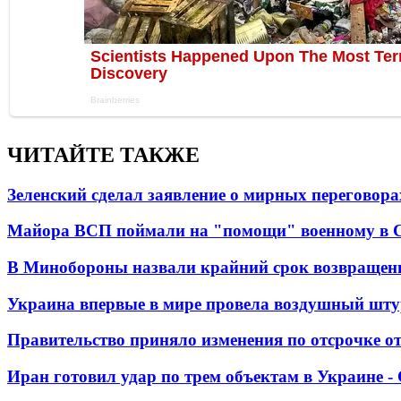
ЧИТАЙТЕ ТАКЖЕ
Зеленский сделал заявление о мирных переговора
Майора ВСП поймали на "помощи" военному в
В Минобороны назвали крайний срок возвращен
Украина впервые в мире провела воздушный шту
Правительство приняло изменения по отсрочке о
Иран готовил удар по трем объектам в Украине 