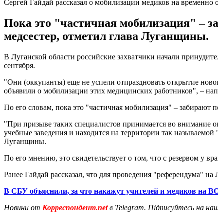
Сергей Гайдай рассказал о мобилизации медиков на временн
Пока это "частичная мобилизация" – за
медсестер, отметил глава Луганщины.
В Луганской области российские захватчики начали принудит
сентября.
"Они (оккупанты) еще не успели отпраздновать открытие новог
объявили о мобилизации этих медицинских работников", – нап
По его словам, пока это "частичная мобилизация" – забирают п
"При призыве таких специалистов принимается во внимание оп
учебные заведения и находится на территории так называемой "
Луганщины.
По его мнению, это свидетельствует о том, что с резервом у вр
Ранее Гайдай рассказал, что для проведения "референдума" н
В СБУ объяснили, за что накажут учителей и медиков на 
Новини от
Корреспондент.net
в Telegram. Підписуйтесь на на