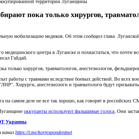
о оккупированной территории Луганщины
бирают пока только хирургов, травматол
ельную мобилизацию медиков. Об этом сообщил глава Луганско
о медицинского центра в Луганске и похвастаться, что почти вс
исал Гайдай.
ока только хирургов, травматологов, анестезиологов, фельдшеров
ыт работы с травмами вследствие боевых действий. Во всех вое
ЛНР". Хирурги, анестезиологи и травматологи будут призываться
ага на самом деле не все так хорошо, как говорят в российских С
а Луганщине
оккупанты используют фальшивые голоса
. Они заст
ВОТ Украины
ш канал
https://t.me/korrespondentnet