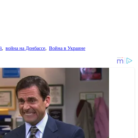
й
,
война на Донбассе
,
Война в Украине