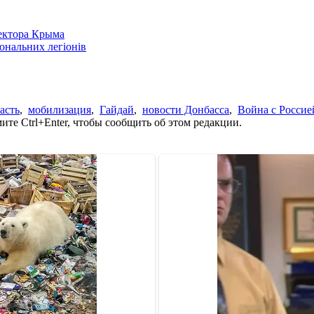
сектора Крыма
іональних легіонів
асть
,
мобилизация
,
Гайдай
,
новости Донбасса
,
Война с Россие
те Ctrl+Enter, чтобы сообщить об этом редакции.