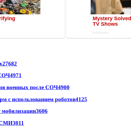
х
27682
 СОЧ
4971
ия военных после СОЧ
4900
рм с использованием роботов
4125
т мобилизации
3606
- СМИ
3011