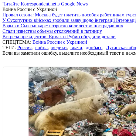
Читайте Korrespondent.net в Google News
Война России с Украиной
Провал сезона: Москва будет платить пособия работникам тур
У Сухопутних військах зробили заяву щодо інтеграції Інтернац
Взрыв в Сыктывкаре: возросло количество пострадавших
Стали известны объемы отключений в пятницу
Встреча президентов: Ермак и Рубио обсудили детали
СПЕЦТЕМА:
Война России с Украиной
ТЕГИ:
Россия
,
война
,
медики
,
врачи
,
донбасс
,
Луганская обл
Если вы заметили ошибку, выделите необходимый текст и нажми