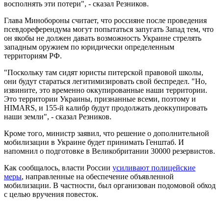
восполнять эти потери", - сказал Резников.
Глава Минобороны считает, что россияне после проведения
псевдореферендума могут попытаться запугать Запад тем, что
он якобы не должен давать возможность Украине стрелять
западным оружием по юридически определенным
территориям РФ.
"Поскольку там сидят юристы питерской правовой школы,
они будут стараться легитимизировать свой беспредел. "Но,
извините, это временно оккупированные наши территории.
Это территории Украины, признанные всеми, поэтому и
HIMARS, и 155-й калибр будут продолжать деоккупировать
наши земли", - сказал Резников.
Кроме того, министр заявил, что решение о дополнительной
мобилизации в Украине будет принимать Генштаб. И
напомнил о подготовке в Великобритании 30000 резервистов.
Как сообщалось, власти России
усиливают полицейские
меры
, направленные на обеспечение объявленной
мобилизации. В частности, был организован подомовой обход
с целью вручения повесток.