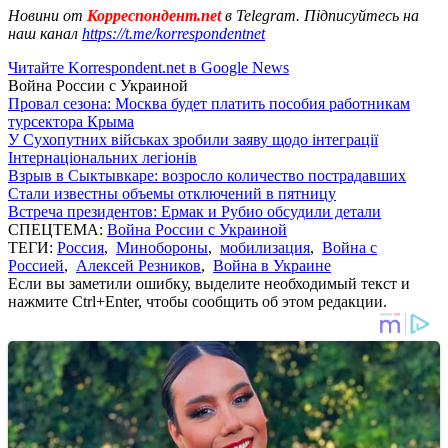
Новини от
Корреспондент.net
в Telegram. Підписуйтесь на
наш канал
https://t.me/korrespondentnet
Читайте Korrespondent.net в Google News
Война России с Украиной
Провал сезона: Москва будет платить пособия работникам
турсектора Крыма
У Сухопутних військах зробили заяву щодо інтеграції
Інтернаціональних легіонів
Взрыв в Сыктывкаре: возросло количество пострадавших
Стали известны объемы отключений в пятницу
Встреча президентов: Ермак и Рубио обсудили детали
СПЕЦТЕМА:
Война России с Украиной
ТЕГИ:
Россия
,
Минобороны
,
мобилизация
,
Война с
Россией
,
Алексей Резников
,
Война в Украине
Если вы заметили ошибку, выделите необходимый текст и
нажмите Ctrl+Enter, чтобы сообщить об этом редакции.