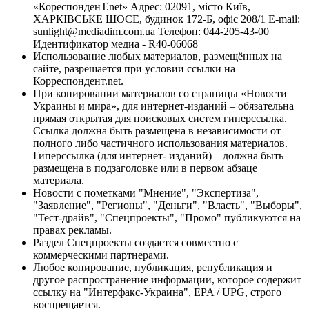
«КореспонденТ.net» Адрес: 02091, місто Київ,
ХАРКІВСЬКЕ ШОСЕ, будинок 172-Б, офіс 208/1 E-mail:
sunlight@mediadim.com.ua
Телефон: 044-205-43-00
Идентификатор медиа - R40-06068
Использование любых материалов, размещённых на
сайте, разрешается при условии ссылки на
Корреспондент.net.
При копировании материалов со страницы «Новости
Украины и мира», для интернет-изданий – обязательна
прямая открытая для поисковых систем гиперссылка.
Ссылка должна быть размещена в независимости от
полного либо частичного использования материалов.
Гиперссылка (для интернет- изданий) – должна быть
размещена в подзаголовке или в первом абзаце
материала.
Новости с пометками "Мнение", "Экспертиза",
"Заявление", "Регионы", "Деньги", "Власть", "Выборы",
"Тест-драйв", "Спецпроекты", "Промо" публикуются на
правах рекламы.
Раздел Спецпроекты создается совместно с
коммерческими партнерами.
Любое копирование, публикация, републикация и
другое распространение информации, которое содержит
ссылку на "Интерфакс-Украина", EPA / UPG, строго
воспрещается.