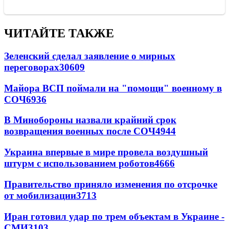
ЧИТАЙТЕ ТАКЖЕ
Зеленский сделал заявление о мирных
переговорах
30609
Майора ВСП поймали на "помощи" военному в
СОЧ
6936
В Минобороны назвали крайний срок
возвращения военных после СОЧ
4944
Украина впервые в мире провела воздушный
штурм с использованием роботов
4666
Правительство приняло изменения по отсрочке
от мобилизации
3713
Иран готовил удар по трем объектам в Украине -
СМИ
3103