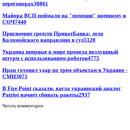
переговорах
30861
Майора ВСП поймали на "помощи" военному в
СОЧ
7440
Присвоение средств ПриватБанка: дело
Коломойского направлено в суд
5120
Украина впервые в мире провела воздушный
штурм с использованием роботов
4775
Иран готовил удар по трем объектам в Украине -
СМИ
3071
В Fire Point сказали, когда украинский аналог
Patriot начнет сбивать ракеты
2937
Читать комментарии