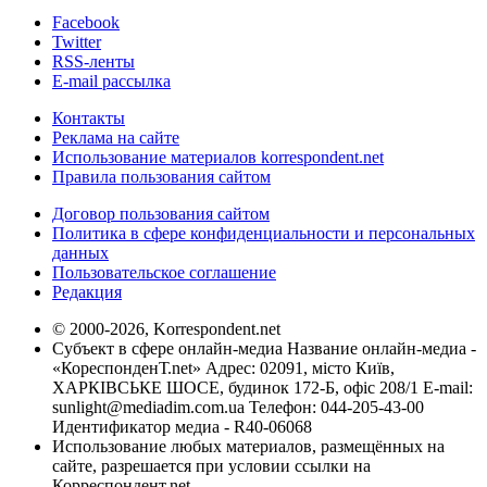
Facebook
Twitter
RSS-ленты
E-mail рассылка
Контакты
Реклама на сайте
Использование материалов korrespondent.net
Правила пользования сайтом
Договор пользования сайтом
Политика в сфере конфиденциальности и персональных
данных
Пользовательское соглашение
Редакция
© 2000-2026, Korrespondent.net
Субъект в сфере онлайн-медиа Название онлайн-медиа -
«КореспонденТ.net» Адрес: 02091, місто Київ,
ХАРКІВСЬКЕ ШОСЕ, будинок 172-Б, офіс 208/1 E-mail:
sunlight@mediadim.com.ua
Телефон: 044-205-43-00
Идентификатор медиа - R40-06068
Использование любых материалов, размещённых на
сайте, разрешается при условии ссылки на
Корреспондент.net.