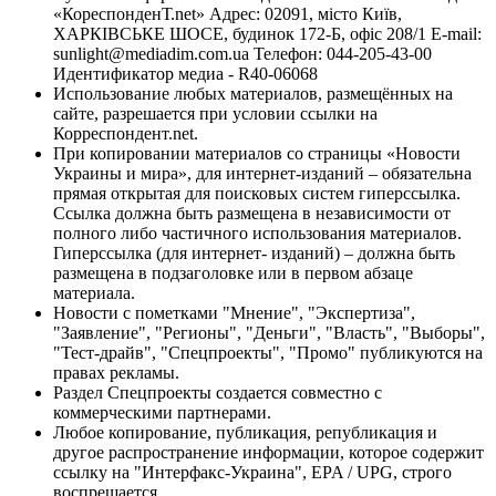
«КореспонденТ.net» Адрес: 02091, місто Київ,
ХАРКІВСЬКЕ ШОСЕ, будинок 172-Б, офіс 208/1 E-mail:
sunlight@mediadim.com.ua
Телефон: 044-205-43-00
Идентификатор медиа - R40-06068
Использование любых материалов, размещённых на
сайте, разрешается при условии ссылки на
Корреспондент.net.
При копировании материалов со страницы «Новости
Украины и мира», для интернет-изданий – обязательна
прямая открытая для поисковых систем гиперссылка.
Ссылка должна быть размещена в независимости от
полного либо частичного использования материалов.
Гиперссылка (для интернет- изданий) – должна быть
размещена в подзаголовке или в первом абзаце
материала.
Новости с пометками "Мнение", "Экспертиза",
"Заявление", "Регионы", "Деньги", "Власть", "Выборы",
"Тест-драйв", "Спецпроекты", "Промо" публикуются на
правах рекламы.
Раздел Спецпроекты создается совместно с
коммерческими партнерами.
Любое копирование, публикация, републикация и
другое распространение информации, которое содержит
ссылку на "Интерфакс-Украина", EPA / UPG, строго
воспрещается.