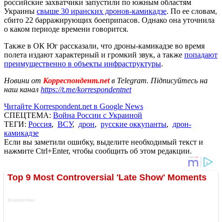
российские захватчики запустили по южным областям
Украины
свыше 30 иранских дронов-камикадзе
. По ее словам,
сбито 22 барражирующих боеприпасов. Однако она уточнила
о каком периоде времени говорится.
Также в ОК Юг рассказали, что дроны-камикадзе во время
полета издают характерный и громкий звук, а также
попадают
преимущественно в объекты инфраструктуры
.
Новини от
Корреспондент.net
в Telegram. Підписуйтесь на
наш канал
https://t.me/korrespondentnet
Читайте Korrespondent.net в Google News
СПЕЦТЕМА:
Война России с Украиной
ТЕГИ:
Россия
,
ВСУ
,
дрон
,
русские оккупанты
,
дрон-
камикадзе
Если вы заметили ошибку, выделите необходимый текст и
нажмите Ctrl+Enter, чтобы сообщить об этом редакции.